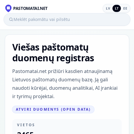
PASTOMATAI.NET
LV
LT
EE
Meklēt pakomātu vai pilsētu
Viešas paštomatų
duomenų registras
Pastomatai.net prižiūri kasdien atnaujinamą
Lietuvos paštomatų duomenų bazę. Ją gali
naudoti kūrėjai, duomenų analitikai, AI įrankiai
ir tyrimų projektai.
ATVIRI DUOMENYS (OPEN DATA)
VIETOS