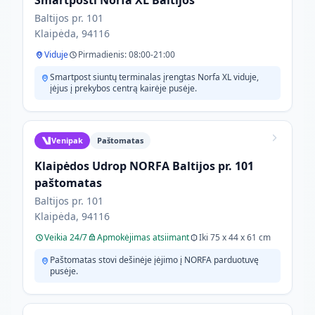
Smartposti Norfa XL Baltijos
Baltijos pr. 101
Klaipėda, 94116
Viduje
Pirmadienis: 08:00-21:00
Smartpost siuntų terminalas įrengtas Norfa XL viduje,
įėjus į prekybos centrą kairėje pusėje.
Venipak
Paštomatas
Klaipėdos Udrop NORFA Baltijos pr. 101
paštomatas
Baltijos pr. 101
Klaipėda, 94116
Veikia 24/7
Apmokėjimas atsiimant
Iki 75 x 44 x 61 cm
Paštomatas stovi dešinėje įėjimo į NORFA parduotuvę
pusėje.