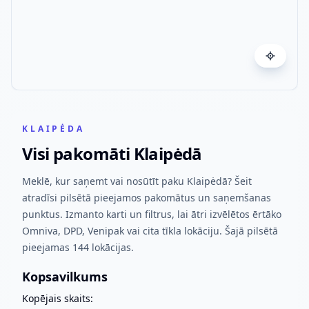
KLAIPĖDA
Visi pakomāti Klaipėdā
Meklē, kur saņemt vai nosūtīt paku Klaipėdā? Šeit
atradīsi pilsētā pieejamos pakomātus un saņemšanas
punktus. Izmanto karti un filtrus, lai ātri izvēlētos ērtāko
Omniva, DPD, Venipak vai cita tīkla lokāciju. Šajā pilsētā
pieejamas 144 lokācijas.
Kopsavilkums
Kopējais skaits: