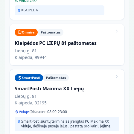
Veikia 24/7
KLAIPĖDA
Omniva
Paštomatas
Klaipėdos PC LIEPŲ 81 paštomatas
Liepų g. 81
Klaipėda, 99944
SmartPosti
Paštomatas
SmartPosti Maxima XX Liepų
Liepų g. 81
Klaipėda, 92195
Viduje
Kasdien 08:00-23:00
SmartPosti siuntų terminalas įrengtas PC Maxima XX
viduje, dešinėje pusėje įėjus į pastatą pro kairįjį įėjimą.