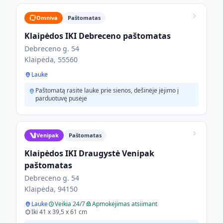
Omniva
Paštomatas
Klaipėdos IKI Debreceno paštomatas
Debreceno g. 54
Klaipėda, 55560
Lauke
Paštomatą rasite lauke prie sienos, dešinėje įėjimo į
parduotuvę pusėje
Venipak
Paštomatas
Klaipėdos IKI Draugystė Venipak
paštomatas
Debreceno g. 54
Klaipėda, 94150
Lauke
Veikia 24/7
Apmokėjimas atsiimant
Iki 41 x 39,5 x 61 cm