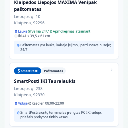
Klaipėdos Liepojos MAXIMA Venipak
paštomatas
Liepojos g. 10
Klaipėda, 92296
Lauke
Veikia 24/7
Apmokėjimas atsiimant
Iki 41 x 39,5 x 61 cm
Paštomatas yra lauke, kairėje įėjimo į parduotuvę pusėje;
24/7
SmartPosti
Paštomatas
SmartPosti IKI Tauralaukis
Liepojos g. 238
Klaipėda, 92330
Viduje
Kasdien 08:00-22:00
SmartPosti siuntų terminalas įrengtas PC IKI viduje,
priešais prekybos tinklo kasas.