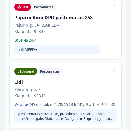
DPD
Paštomatas
Pajūrio Rimi DPD paštomatas 258
Pajūrio g. 5A KLAIPĖDA
Klaipėda, 92347
Veikia 24/7
KLAIPĖDA
Unisend
Paštomatas
Lidl
Piligrimų g. 2
Klaipėda, 92343
Lauke
Darbo laikas: I- VII: 00-24 h
Dydžiai L, M, S, XL, XS
Paštomatas stovi lauke, prekybos centro automobilių
aikštelės gale. Matomas iš Dangaus ir Piligrimų g. pusių.