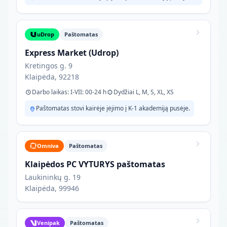
uDrop
Paštomatas
Express Market (Udrop)
Kretingos g. 9
Klaipėda, 92218
Darbo laikas: I-VII: 00-24 h
Dydžiai L, M, S, XL, XS
Paštomatas stovi kairėje įėjimo į K-1 akademiją pusėje.
Omniva
Paštomatas
Klaipėdos PC VYTURYS paštomatas
Laukininkų g. 19
Klaipėda, 99946
Venipak
Paštomatas