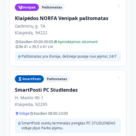
Venipak
Paštomatas
Klaipėdos NORFA Venipak paštomatas
Gedminų g. 7A
Klaipėda, 94222
Kasdien 00:00-00:00
Apmokėjimas atsiimant
Iki 41 x 39,5 x 61 cm
Paštomatas yra išorėje, dešinėje pusėje nuo įėjimo; 24/7
SmartPosti
Paštomatas
SmartPosti PC Studlendas
H. Manto 90-1
Klaipėda, 92295
Viduje
Kasdien 08:00-23:00
SmartPosti siuntų terminalas įrengtas PC STUDLENDAS
viduje įėjus Parko įėjimu.