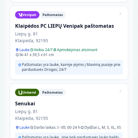
Venipak
Paštomatas
Klaipėdos PC LIEPŲ Venipak paštomatas
Liepų g. 81
Klaipėda, 92195
Lauke
Veikia 24/7
Apmokėjimas atsiimant
Iki 41 x 39,5 x 61 cm
Paštomatas yra lauke, kairėje įėjimo į Maximą pusėje prie
parduotuvės Drogas; 24/7
Unisend
Paštomatas
Senukai
Liepų g. 81
Klaipėda, 92195
Lauke
Darbo laikas: I- VII: 00-24 h
Dydžiai L, M, S, XL, XS
Paštomatas yra lauke , prie Jysk parduotuvės lauko baldų