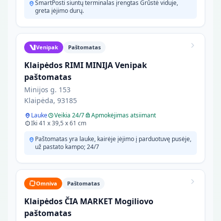
SmartPosti siuntų terminalas įrengtas Grūstė viduje,
greta įėjimo durų.
Venipak
Paštomatas
Klaipėdos RIMI MINIJA Venipak
paštomatas
Minijos g. 153
Klaipėda, 93185
Lauke
Veikia 24/7
Apmokėjimas atsiimant
Iki 41 x 39,5 x 61 cm
Paštomatas yra lauke, kairėje įėjimo į parduotuvę pusėje,
už pastato kampo; 24/7
Omniva
Paštomatas
Klaipėdos ČIA MARKET Mogiliovo
paštomatas