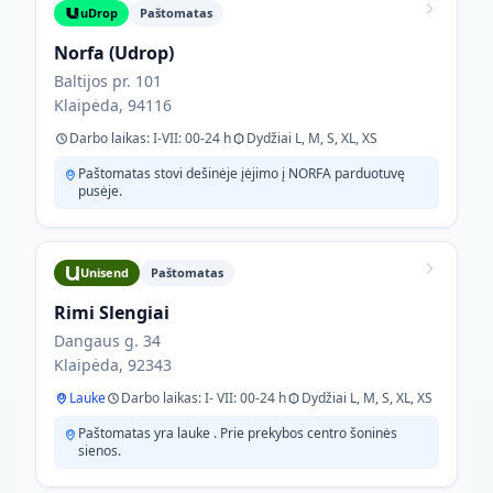
uDrop
Paštomatas
Norfa (Udrop)
Baltijos pr. 101
Klaipėda, 94116
Darbo laikas: I-VII: 00-24 h
Dydžiai L, M, S, XL, XS
Paštomatas stovi dešinėje įėjimo į NORFA parduotuvę
pusėje.
Unisend
Paštomatas
Rimi Slengiai
Dangaus g. 34
Klaipėda, 92343
Lauke
Darbo laikas: I- VII: 00-24 h
Dydžiai L, M, S, XL, XS
Paštomatas yra lauke . Prie prekybos centro šoninės
sienos.