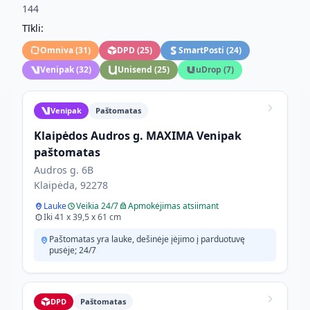
144
Tīkli:
Omniva
(
31
)
DPD
(
25
)
SmartPosti
(
24
)
Venipak
(
32
)
Unisend
(
25
)
uDrop
(
7
)
Venipak
Paštomatas
Klaipėdos Audros g. MAXIMA Venipak
paštomatas
Audros g. 6B
Klaipėda, 92278
Lauke
Veikia 24/7
Apmokėjimas atsiimant
Iki 41 x 39,5 x 61 cm
Paštomatas yra lauke, dešinėje įėjimo į parduotuvę
pusėje; 24/7
DPD
Paštomatas