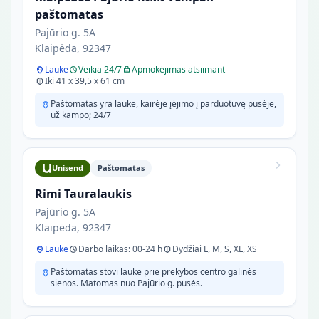
paštomatas
Pajūrio g. 5A
Klaipėda, 92347
Lauke
Veikia 24/7
Apmokėjimas atsiimant
Iki 41 x 39,5 x 61 cm
Paštomatas yra lauke, kairėje įėjimo į parduotuvę pusėje,
už kampo; 24/7
Unisend
Paštomatas
Rimi Tauralaukis
Pajūrio g. 5A
Klaipėda, 92347
Lauke
Darbo laikas: 00-24 h
Dydžiai L, M, S, XL, XS
Paštomatas stovi lauke prie prekybos centro galinės
sienos. Matomas nuo Pajūrio g. pusės.