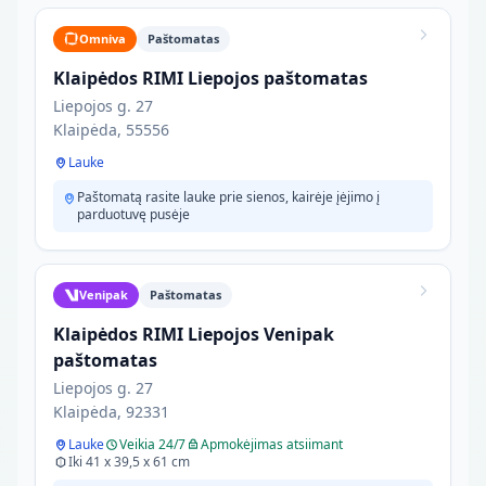
Omniva
Paštomatas
Klaipėdos RIMI Liepojos paštomatas
Liepojos g. 27
Klaipėda, 55556
Lauke
Paštomatą rasite lauke prie sienos, kairėje įėjimo į
parduotuvę pusėje
Venipak
Paštomatas
Klaipėdos RIMI Liepojos Venipak
paštomatas
Liepojos g. 27
Klaipėda, 92331
Lauke
Veikia 24/7
Apmokėjimas atsiimant
Iki 41 x 39,5 x 61 cm