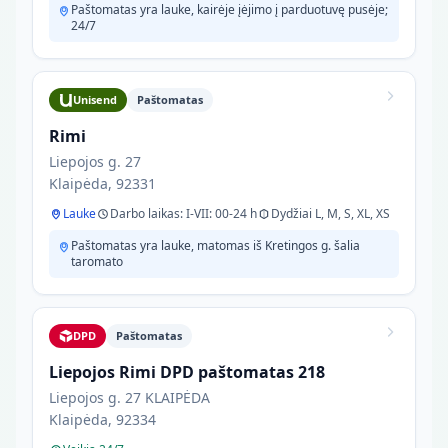
Paštomatas yra lauke, kairėje įėjimo į parduotuvę pusėje;
24/7
Unisend
Paštomatas
Rimi
Liepojos g. 27
Klaipėda, 92331
Lauke
Darbo laikas: I-VII: 00-24 h
Dydžiai L, M, S, XL, XS
Paštomatas yra lauke, matomas iš Kretingos g. šalia
taromato
DPD
Paštomatas
Liepojos Rimi DPD paštomatas 218
Liepojos g. 27 KLAIPĖDA
Klaipėda, 92334