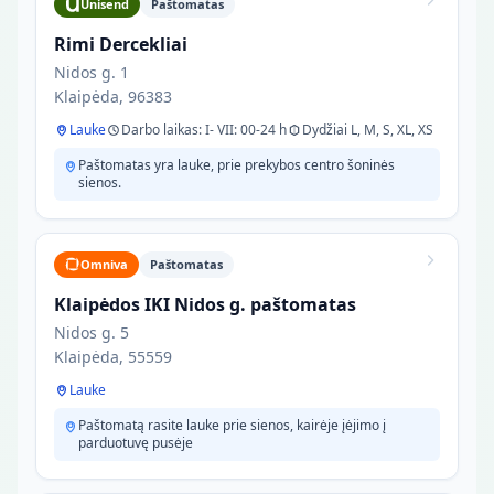
Unisend
Paštomatas
Rimi Dercekliai
Nidos g. 1
Klaipėda, 96383
Lauke
Darbo laikas: I- VII: 00-24 h
Dydžiai L, M, S, XL, XS
Paštomatas yra lauke, prie prekybos centro šoninės
sienos.
Omniva
Paštomatas
Klaipėdos IKI Nidos g. paštomatas
Nidos g. 5
Klaipėda, 55559
Lauke
Paštomatą rasite lauke prie sienos, kairėje įėjimo į
parduotuvę pusėje