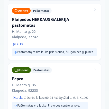
Omniva
Paštomatas
Klaipėdos HERKAUS GALERIJA
paštomatas
H. Manto g. 22
Klaipėda, 77742
Lauke
Paštomatą rasite lauke prie sienos, iš Ligoninės g. pusės
Unisend
Paštomatas
Pepco
H. Manto g. 36
Klaipėda, 92233
Lauke
Darbo laikas: 00-24 h
Dydžiai L, M, S, XL, XS
Paštomatas yra lauke. Prekybos centro arkoje.