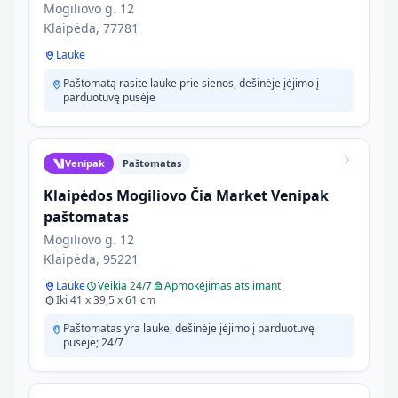
Mogiliovo g. 12
Klaipėda, 77781
Lauke
Paštomatą rasite lauke prie sienos, dešinėje įėjimo į
parduotuvę pusėje
Venipak
Paštomatas
Klaipėdos Mogiliovo Čia Market Venipak
paštomatas
Mogiliovo g. 12
Klaipėda, 95221
Lauke
Veikia 24/7
Apmokėjimas atsiimant
Iki 41 x 39,5 x 61 cm
Paštomatas yra lauke, dešinėje įėjimo į parduotuvę
pusėje; 24/7