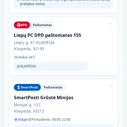
prekybos vietos.
DPD
Paštomatas
Liepų PC DPD paštomatas 155
Liepų g. 81 KLAIPĖDA
Klaipėda, 92195
Veikia 24/7
KLAIPĖDA
SmartPosti
Paštomatas
SmartPosti Grūstė Minijos
Minijos g. 127
Klaipėda, 93212
Viduje
Pirmadienis: 08:00-22:00