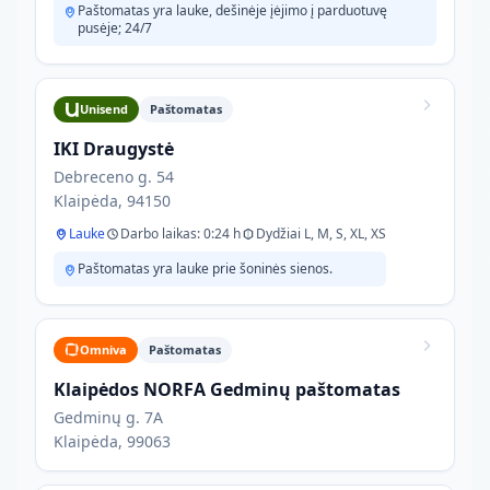
Paštomatas yra lauke, dešinėje įėjimo į parduotuvę
pusėje; 24/7
Unisend
Paštomatas
IKI Draugystė
Debreceno g. 54
Klaipėda, 94150
Lauke
Darbo laikas: 0:24 h
Dydžiai L, M, S, XL, XS
Paštomatas yra lauke prie šoninės sienos.
Omniva
Paštomatas
Klaipėdos NORFA Gedminų paštomatas
Gedminų g. 7A
Klaipėda, 99063