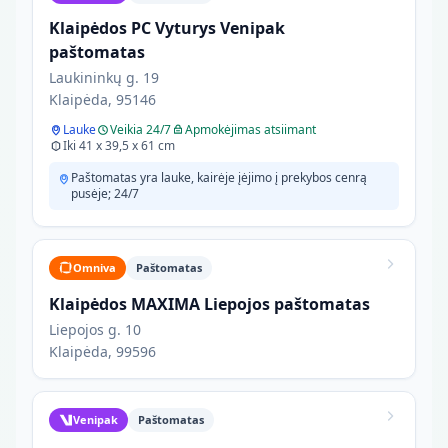
Klaipėdos PC Vyturys Venipak
paštomatas
Laukininkų g. 19
Klaipėda, 95146
Lauke
Veikia 24/7
Apmokėjimas atsiimant
Iki 41 x 39,5 x 61 cm
Paštomatas yra lauke, kairėje įėjimo į prekybos cenrą
pusėje; 24/7
Omniva
Paštomatas
Klaipėdos MAXIMA Liepojos paštomatas
Liepojos g. 10
Klaipėda, 99596
Venipak
Paštomatas