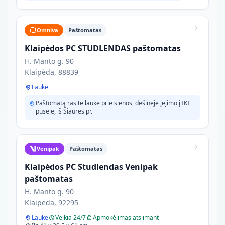
Omniva
Paštomatas
Klaipėdos PC STUDLENDAS paštomatas
H. Manto g. 90
Klaipėda, 88839
Lauke
Paštomatą rasite lauke prie sienos, dešinėje įėjimo į IKI
pusėje, iš Šiaurės pr.
Venipak
Paštomatas
Klaipėdos PC Studlendas Venipak
paštomatas
H. Manto g. 90
Klaipėda, 92295
Lauke
Veikia 24/7
Apmokėjimas atsiimant