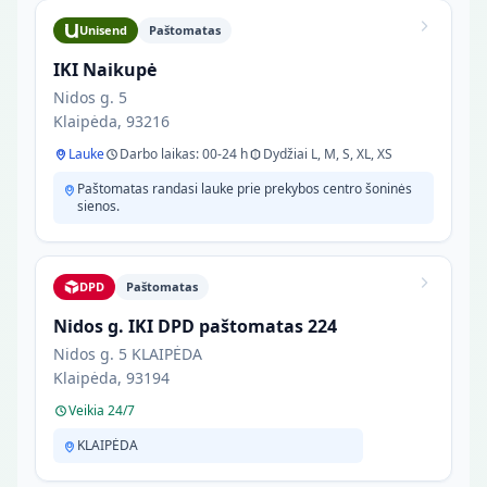
Unisend
Paštomatas
IKI Naikupė
Nidos g. 5
Klaipėda, 93216
Lauke
Darbo laikas: 00-24 h
Dydžiai L, M, S, XL, XS
Paštomatas randasi lauke prie prekybos centro šoninės
sienos.
DPD
Paštomatas
Nidos g. IKI DPD paštomatas 224
Nidos g. 5 KLAIPĖDA
Klaipėda, 93194
Veikia 24/7
KLAIPĖDA