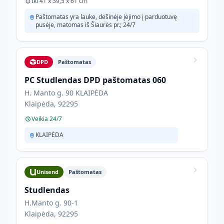
Iki 41 x 39,5 x 61 cm
Paštomatas yra lauke, dešinėje įėjimo į parduotuvę
pusėje, matomas iš Šiaurės pr.; 24/7
DPD
Paštomatas
PC Studlendas DPD paštomatas 060
H. Manto g. 90 KLAIPĖDA
Klaipėda, 92295
Veikia 24/7
KLAIPĖDA
Unisend
Paštomatas
Studlendas
H.Manto g. 90-1
Klaipėda, 92295