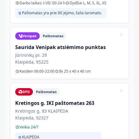
Darbo laikas: I-VII: 00-24 h
Dydžiai L, M, S, XL, XS
Paštomatas yra prie IKI įėjimo, šalia taromato.
Venipak
Paštomatas
Saurida Venipak atsiėmimo punktas
Jūrininkų pr. 29
Klaipėda, 95225
Kasdien 06:00-22:00
Iki 25 x 40 x 40 cm
DPD
Paštomatas
Kretingos g. IKI paštomatas 263
Kretingos g. 83 KLAIPĖDA
Klaipėda, 92327
Veikia 24/7
KLAIPĖDA