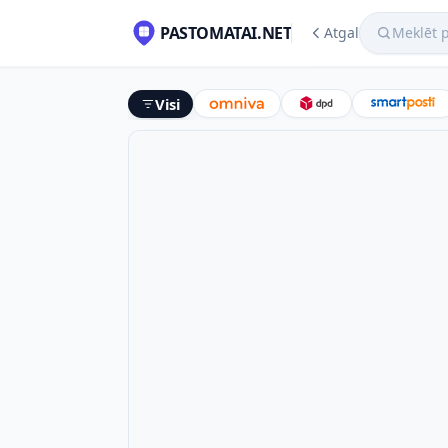
Meklēt pako
PASTOMATAI.NET
Atgal
Visi
Omniva
DPD
Smart