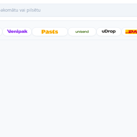
mātu vai pilsētu
Posti
Venipak
Latvijas Pasts
Unisend
uDrop