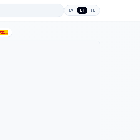
LV
LT
EE
DHL