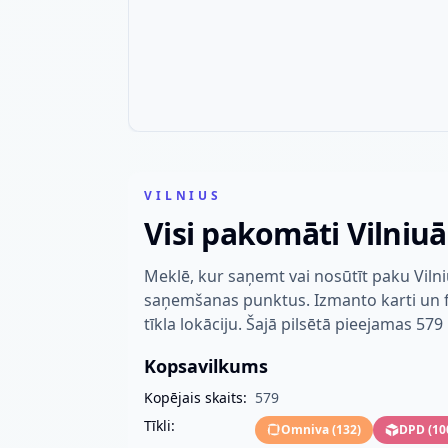
VILNIUS
Visi pakomāti Vilniuā
Meklē, kur saņemt vai nosūtīt paku Viln
saņemšanas punktus. Izmanto karti un fil
tīkla lokāciju. Šajā pilsētā pieejamas 579 
Kopsavilkums
Kopējais skaits:
579
Tīkli:
Omniva
(
132
)
DPD
(
10