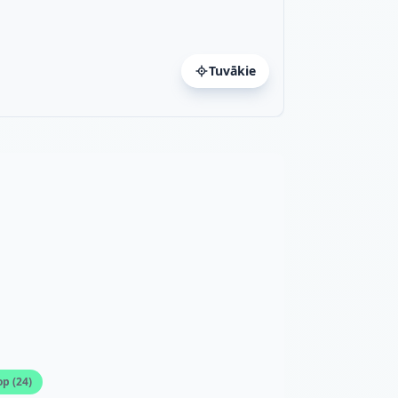
Tuvākie
a
op
(
24
)