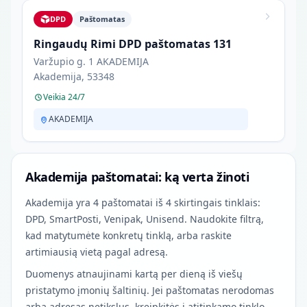
DPD
Paštomatas
Ringaudų Rimi DPD paštomatas 131
Varžupio g. 1 AKADEMIJA
Akademija, 53348
Veikia 24/7
AKADEMIJA
Akademija paštomatai: ką verta žinoti
Akademija yra 4 paštomatai iš 4 skirtingais tinklais:
DPD, SmartPosti, Venipak, Unisend. Naudokite filtrą,
kad matytumėte konkretų tinklą, arba raskite
artimiausią vietą pagal adresą.
Duomenys atnaujinami kartą per dieną iš viešų
pristatymo įmonių šaltinių. Jei paštomatas nerodomas
arba adresas netikslus, kreipkitės į atitinkamo tinklo