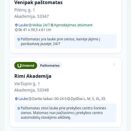
Venipak paštomatas
Pilėnų g. 1
Akademija, 53347
Lauke
Veikia 24/7
Apmokėjimas atsiimant
Iki 41 x 39,5 x 61 cm
Paštomatas yra lauke prie sienos, kairėje įėjimo į
parduotuvę pusėje; 24/7
Unisend
Paštomatas
Rimi Akademija
Varžupio g. 1
Akademija, 53348
Lauke
Darbo laikas: 00-24 h
Dydžiai L, M, S, XL, XS
Paštomatas stovi lauke prie prekybos centro šoninės
sienos. Matomas nuo įvažiavimo į prekybos centro
automobilių stovėjimo aikštelę.