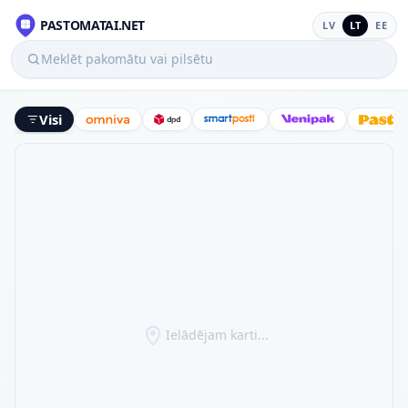
PASTOMATAI.NET
LV
LT
EE
Meklēt pakomātu vai pilsētu
Visi
Omniva
DPD
SmartPosti
Venipak
Latv
Ielādējam karti...