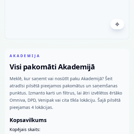
AKADEMIJA
Visi pakomāti Akademijā
Meklē, kur saņemt vai nosūtīt paku Akademijā? Šeit
atradīsi pilsētā pieejamos pakomātus un saņemšanas
punktus. Izmanto karti un filtrus, lai ātri izvēlētos ērtāko
Omniva, DPD, Venipak vai cita tīkla lokāciju. Šajā pilsētā
pieejamas 4 lokācijas.
Kopsavilkums
Kopējais skaits: