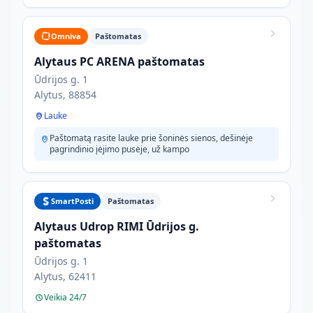
Omniva
Paštomatas
Alytaus PC ARENA paštomatas
Ūdrijos g. 1
Alytus, 88854
Lauke
Paštomatą rasite lauke prie šoninės sienos, dešinėje
pagrindinio įėjimo pusėje, už kampo
SmartPosti
Paštomatas
Alytaus Udrop RIMI Ūdrijos g.
paštomatas
Ūdrijos g. 1
Alytus, 62411
Veikia 24/7