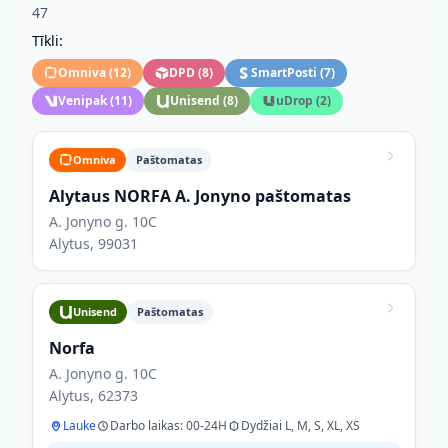
47
Tīkli:
Omniva
(
12
)
DPD
(
8
)
SmartPosti
(
7
)
Venipak
(
11
)
Unisend
(
8
)
uDrop
(
2
)
Omniva
Paštomatas
Alytaus NORFA A. Jonyno paštomatas
A. Jonyno g. 10C
Alytus, 99031
Unisend
Paštomatas
Norfa
A. Jonyno g. 10C
Alytus, 62373
Lauke
Darbo laikas: 00-24H
Dydžiai L, M, S, XL, XS