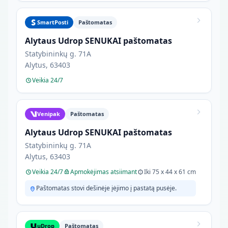
SmartPosti
Paštomatas
Alytaus Udrop SENUKAI paštomatas
Statybininkų g. 71A
Alytus, 63403
Veikia 24/7
Venipak
Paštomatas
Alytaus Udrop SENUKAI paštomatas
Statybininkų g. 71A
Alytus, 63403
Veikia 24/7
Apmokėjimas atsiimant
Iki 75 x 44 x 61 cm
Paštomatas stovi dešinėje įėjimo į pastatą pusėje.
uDrop
Paštomatas