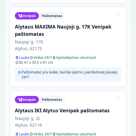
Venipak
Paštomatas
Alytaus MAXIMA Naujoji g. 17K Venipak
paštomatas
Naujoji g. 17K
Alytus, 62175
Lauke
Veikia 24/7
Apmokėjimas atsiimant
Iki 41 x 39,5 x 61 cm
Paštomatas yra lauke, kairėje įėjimo į parduotuvę pusėje;
24/7
Venipak
Paštomatas
Alytaus IKI Alytus Venipak paštomatas
Naujoji g. 2c
Alytus, 62116
Lauke
Veikia 24/7
Apmokėjimas atsiimant