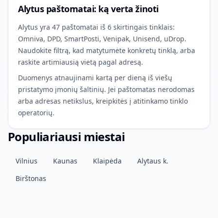
Alytus paštomatai: ką verta žinoti
Alytus yra 47 paštomatai iš 6 skirtingais tinklais:
Omniva, DPD, SmartPosti, Venipak, Unisend, uDrop.
Naudokite filtrą, kad matytumėte konkretų tinklą, arba
raskite artimiausią vietą pagal adresą.
Duomenys atnaujinami kartą per dieną iš viešų
pristatymo įmonių šaltinių. Jei paštomatas nerodomas
arba adresas netikslus, kreipkitės į atitinkamo tinklo
operatorių.
Populiariausi miestai
Vilnius
Kaunas
Klaipėda
Alytaus k.
Birštonas