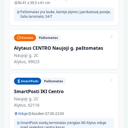
Iki 41 x 39,5 x 61 cm
Paštomatas yra lauke, kairėje įėjimo į parduotuvę pusėje,
šalia taromato; 24/7
Omniva
Paštomatas
Alytaus CENTRO Naujoji g. paštomatas
Naujoji g. 2C
Alytus, 99023
SmartPosti
Paštomatas
SmartPosti IKI Centro
Naujoji g. 2C
Alytus, 62116
Viduje
Kasdien 07:30-22:00
SmartPosti siuntų terminalas įrengtas IKI Alytus viduje
prieš prekybos centro kasas.