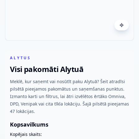
ALYTUS
Visi pakomāti Alytuā
Meklē, kur saņemt vai nosūtīt paku Alytuā? Šeit atradīsi
pilsētā pieejamos pakomātus un saņemšanas punktus.
Izmanto karti un filtrus, lai ātri izvēlētos ērtāko Omniva,
DPD, Venipak vai cita tīkla lokāciju. Šajā pilsētā pieejamas
47 lokācijas.
Kopsavilkums
Kopējais skaits: