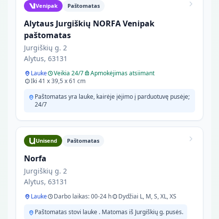
Venipak
Paštomatas
Alytaus Jurgiškių NORFA Venipak
paštomatas
Jurgiškių g. 2
Alytus, 63131
Lauke
Veikia 24/7
Apmokėjimas atsiimant
Iki 41 x 39,5 x 61 cm
Paštomatas yra lauke, kairėje įėjimo į parduotuvę pusėje;
24/7
Unisend
Paštomatas
Norfa
Jurgiškių g. 2
Alytus, 63131
Lauke
Darbo laikas: 00-24 h
Dydžiai L, M, S, XL, XS
Paštomatas stovi lauke . Matomas iš Jurgiškių g. pusės.