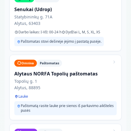
Senukai (Udrop)
Statybininkų g. 71A
Alytus, 63403
Darbo laikas: I-VII: 00-24 h
Dydžiai L, M, S, XL, XS
Paštomatas stovi dešinėje įėjimo į pastatą pusėje.
Omniva
Paštomatas
Alytaus NORFA Topolių paštomatas
Topolių g. 1
Alytus, 88895
Lauke
Paštomatą rasite lauke prie sienos iš parkavimo aikštelės
pusės