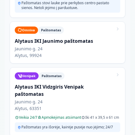
Paštomatas stovi lauke prie perkybos centro pastato
sienos. Netoli įėjimo į parduotuve.
Omniva
Paštomatas
Alytaus IKI Jaunimo paštomatas
Jaunimo g. 24
Alytus, 99924
Venipak
Paštomatas
Alytaus IKI Vidzgiris Venipak
paštomatas
Jaunimo g. 24
Alytus, 63351
Veikia 24/7
Apmokėjimas atsiimant
Iki 41 x 39,5 x 61 cm
Paštomatas yra išorėje, kairėje pusėje nuo įėjimo; 24/7