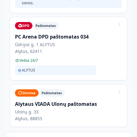
sienos.
DPD
Paštomatas
PC Arena DPD paštomatas 034
Ūdrijos g. 1 ALYTUS
Alytus, 62411
Veikia 24/7
ALYTUS
Omniva
Paštomatas
Alytaus VIADA Ulonų paštomatas
Ulonų g. 33
Alytus, 88855