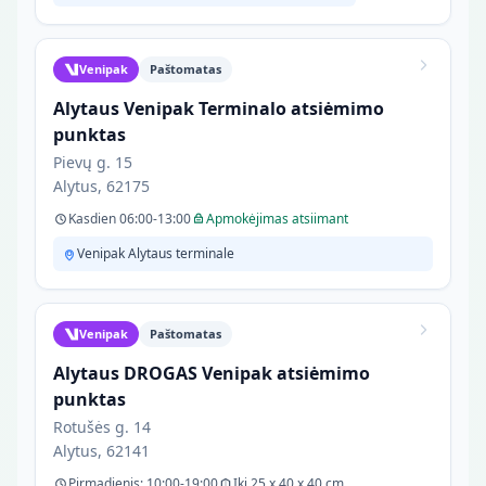
Venipak
Paštomatas
Alytaus Venipak Terminalo atsiėmimo
punktas
Pievų g. 15
Alytus, 62175
Kasdien 06:00-13:00
Apmokėjimas atsiimant
Venipak Alytaus terminale
Venipak
Paštomatas
Alytaus DROGAS Venipak atsiėmimo
punktas
Rotušės g. 14
Alytus, 62141
Pirmadienis: 10:00-19:00
Iki 25 x 40 x 40 cm