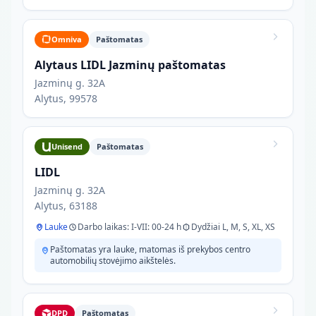
Omniva
Paštomatas
Alytaus LIDL Jazminų paštomatas
Jazminų g. 32A
Alytus, 99578
Unisend
Paštomatas
LIDL
Jazminų g. 32A
Alytus, 63188
Lauke
Darbo laikas: I-VII: 00-24 h
Dydžiai L, M, S, XL, XS
Paštomatas yra lauke, matomas iš prekybos centro
automobilių stovėjimo aikštelės.
DPD
Paštomatas