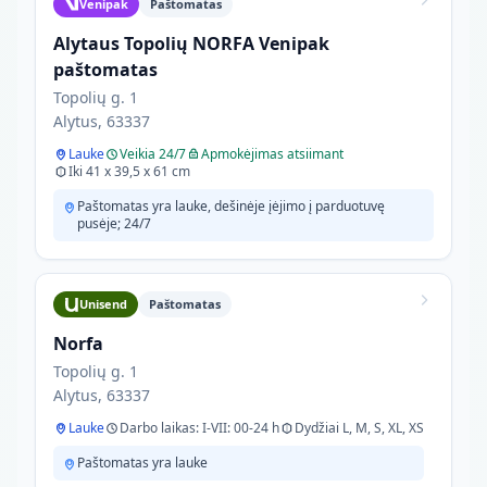
Venipak
Paštomatas
Alytaus Topolių NORFA Venipak
paštomatas
Topolių g. 1
Alytus, 63337
Lauke
Veikia 24/7
Apmokėjimas atsiimant
Iki 41 x 39,5 x 61 cm
Paštomatas yra lauke, dešinėje įėjimo į parduotuvę
pusėje; 24/7
Unisend
Paštomatas
Norfa
Topolių g. 1
Alytus, 63337
Lauke
Darbo laikas: I-VII: 00-24 h
Dydžiai L, M, S, XL, XS
Paštomatas yra lauke