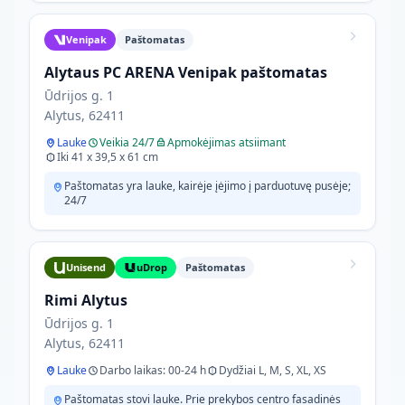
Venipak
Paštomatas
Alytaus PC ARENA Venipak paštomatas
Ūdrijos g. 1
Alytus, 62411
Lauke
Veikia 24/7
Apmokėjimas atsiimant
Iki 41 x 39,5 x 61 cm
Paštomatas yra lauke, kairėje įėjimo į parduotuvę pusėje;
24/7
Unisend
uDrop
Paštomatas
Rimi Alytus
Ūdrijos g. 1
Alytus, 62411
Lauke
Darbo laikas: 00-24 h
Dydžiai L, M, S, XL, XS
Paštomatas stovi lauke. Prie prekybos centro fasadinės