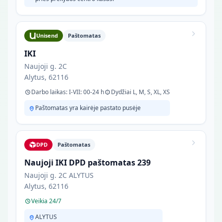
Unisend
Paštomatas
IKI
Naujoji g. 2C
Alytus, 62116
Darbo laikas: I-VII: 00-24 h
Dydžiai L, M, S, XL, XS
Paštomatas yra kairėje pastato pusėje
DPD
Paštomatas
Naujoji IKI DPD paštomatas 239
Naujoji g. 2C ALYTUS
Alytus, 62116
Veikia 24/7
ALYTUS