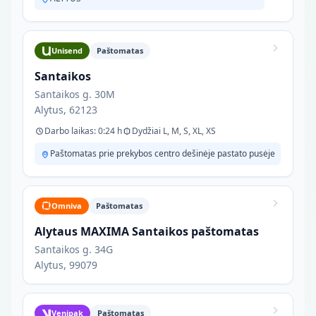
Unisend
Paštomatas
Santaikos
Santaikos g. 30M
Alytus, 62123
Darbo laikas: 0:24 h
Dydžiai L, M, S, XL, XS
Paštomatas prie prekybos centro dešinėje pastato pusėje
Omniva
Paštomatas
Alytaus MAXIMA Santaikos paštomatas
Santaikos g. 34G
Alytus, 99079
Venipak
Paštomatas