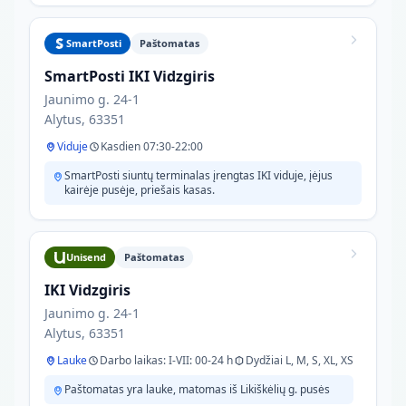
SmartPosti
Paštomatas
SmartPosti IKI Vidzgiris
Jaunimo g. 24-1
Alytus, 63351
Viduje
Kasdien 07:30-22:00
SmartPosti siuntų terminalas įrengtas IKI viduje, įėjus
kairėje pusėje, priešais kasas.
Unisend
Paštomatas
IKI Vidzgiris
Jaunimo g. 24-1
Alytus, 63351
Lauke
Darbo laikas: I-VII: 00-24 h
Dydžiai L, M, S, XL, XS
Paštomatas yra lauke, matomas iš Likiškėlių g. pusės