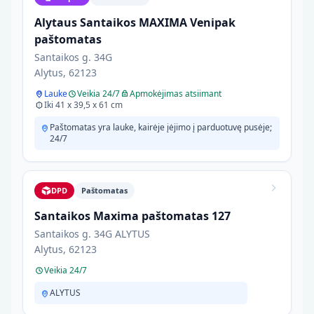
Alytaus Santaikos MAXIMA Venipak
paštomatas
Santaikos g. 34G
Alytus, 62123
Lauke
Veikia 24/7
Apmokėjimas atsiimant
Iki 41 x 39,5 x 61 cm
Paštomatas yra lauke, kairėje įėjimo į parduotuvę pusėje;
24/7
DPD
Paštomatas
Santaikos Maxima paštomatas 127
Santaikos g. 34G ALYTUS
Alytus, 62123
Veikia 24/7
ALYTUS