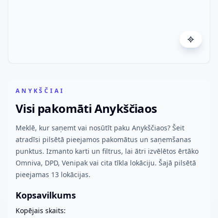
ANYKŠČIAI
Visi pakomāti Anykščiaos
Meklē, kur saņemt vai nosūtīt paku Anykščiaos? Šeit
atradīsi pilsētā pieejamos pakomātus un saņemšanas
punktus. Izmanto karti un filtrus, lai ātri izvēlētos ērtāko
Omniva, DPD, Venipak vai cita tīkla lokāciju. Šajā pilsētā
pieejamas 13 lokācijas.
Kopsavilkums
Kopējais skaits: