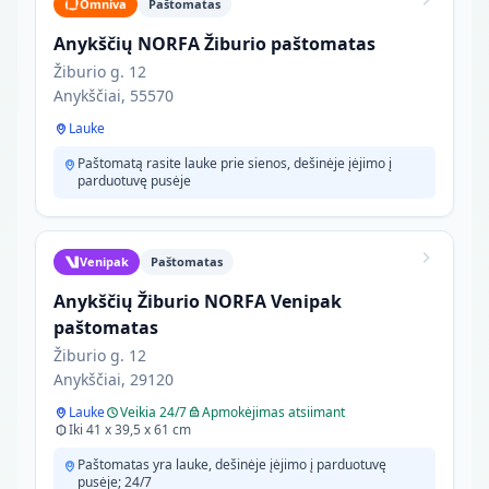
Omniva
Paštomatas
Anykščių NORFA Žiburio paštomatas
Žiburio g. 12
Anykščiai, 55570
Lauke
Paštomatą rasite lauke prie sienos, dešinėje įėjimo į
parduotuvę pusėje
Venipak
Paštomatas
Anykščių Žiburio NORFA Venipak
paštomatas
Žiburio g. 12
Anykščiai, 29120
Lauke
Veikia 24/7
Apmokėjimas atsiimant
Iki 41 x 39,5 x 61 cm
Paštomatas yra lauke, dešinėje įėjimo į parduotuvę
pusėje; 24/7