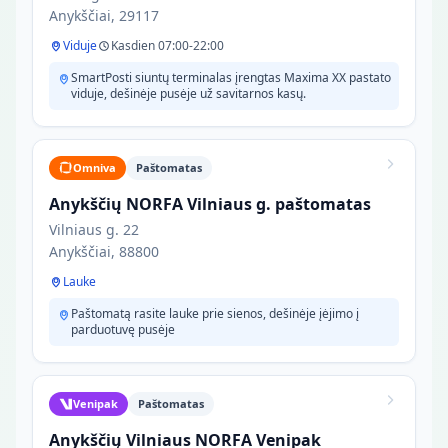
Anykščiai, 29117
Viduje
Kasdien 07:00-22:00
SmartPosti siuntų terminalas įrengtas Maxima XX pastato
viduje, dešinėje pusėje už savitarnos kasų.
Omniva
Paštomatas
Anykščių NORFA Vilniaus g. paštomatas
Vilniaus g. 22
Anykščiai, 88800
Lauke
Paštomatą rasite lauke prie sienos, dešinėje įėjimo į
parduotuvę pusėje
Venipak
Paštomatas
Anykščių Vilniaus NORFA Venipak