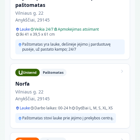
paštomatas
Vilniaus g. 22
Anykščiai, 29145
Lauke
Veikia 24/7
Apmokėjimas atsiimant
Iki 41 x 39,5 x 61 cm
Paštomatas yra lauke, dešinėje įėjimo į parduotuvę
pusėje, už pastato kampo; 24/7
Unisend
Paštomatas
Norfa
Vilniaus g. 22
Anykščiai, 29145
Lauke
Darbo laikas: 00-24 h
Dydžiai L, M, S, XL, XS
Paštomatas stovi lauke prie įėjimo į prekybos centrą.