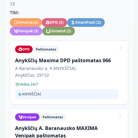
13
Tīkli:
Omniva
(
2
)
DPD
(
2
)
SmartPosti
(
2
)
Venipak
(
5
)
Unisend
(
2
)
DPD
Paštomatas
Anykščių Maxima DPD paštomatas 066
A Baranausko a. 4 ANYKŠČIAI
Anykščiai, 29132
Veikia 24/7
ANYKŠČIAI
Venipak
Paštomatas
Anykščių A. Baranausko MAXIMA
Venipak paštomatas