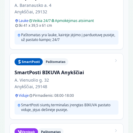
A. Baranausko a. 4
Anykščiai, 29132
Lauke
Veikia 24/7
Apmokėjimas atsiimant
Iki 41 x 39,5 x 61 cm
Paštomatas yra lauke, kairėje įėjimo į parduotuvę pusėje,
už pastato kampo; 24/7
SmartPosti
Paštomatas
SmartPosti BIKUVA Anykščiai
A. Vienuolio g. 32
Anykščiai, 29148
Viduje
Pirmadienis: 08:00-18:00
SmartPosti siuntų terminalas įrengtas BIKUVA pastato
viduje, įėjus dešinėje pusėje.
Venipak
Paštomatas