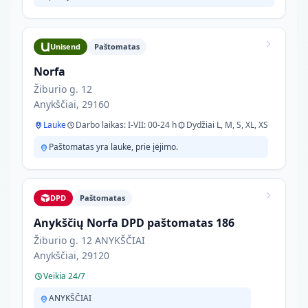
Unisend
Paštomatas
Norfa
Žiburio g. 12
Anykščiai, 29160
Lauke
Darbo laikas: I-VII: 00-24 h
Dydžiai L, M, S, XL, XS
Paštomatas yra lauke, prie įėjimo.
DPD
Paštomatas
Anykščių Norfa DPD paštomatas 186
Žiburio g. 12 ANYKŠČIAI
Anykščiai, 29120
Veikia 24/7
ANYKŠČIAI