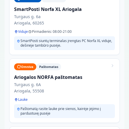
SmartPosti Norfa XL Ariogala
Turgaus g. 6a
Ariogala, 60265
Viduje
Pirmadienis: 08:00-21:00
SmartPosti siuntų terminalas įrengtas PC Norfa XL viduje,
dešinėje tambūro pusėje.
Omniva
Paštomatas
Ariogalos NORFA paštomatas
Turgaus g. 6A
Ariogala, 55508
Lauke
Paštomatą rasite lauke prie sienos, kairėje įėjimo į
parduotuvę pusėje