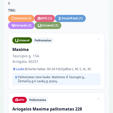
6
Tīkli:
Omniva
(
1
)
DPD
(
1
)
SmartPosti
(
1
)
Venipak
(
2
)
Unisend
(
1
)
Unisend
Paštomatas
Maxima
Taurupio g. 15A
Ariogala, 60251
Lauke
Darbo laikas: 00-24 h
Dydžiai L, M, S, XL, XS
Paštomatas stovi lauke. Matomas iš Taurupio g.,
Žemaičių g.ir Laukų g. pusių.
DPD
Paštomatas
Ariogalos Maxima paštomatas 228