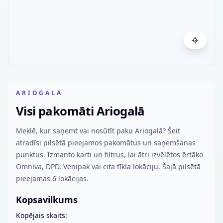
ARIOGALA
Visi pakomāti Ariogalā
Meklē, kur saņemt vai nosūtīt paku Ariogalā? Šeit
atradīsi pilsētā pieejamos pakomātus un saņemšanas
punktus. Izmanto karti un filtrus, lai ātri izvēlētos ērtāko
Omniva, DPD, Venipak vai cita tīkla lokāciju. Šajā pilsētā
pieejamas 6 lokācijas.
Kopsavilkums
Kopējais skaits: