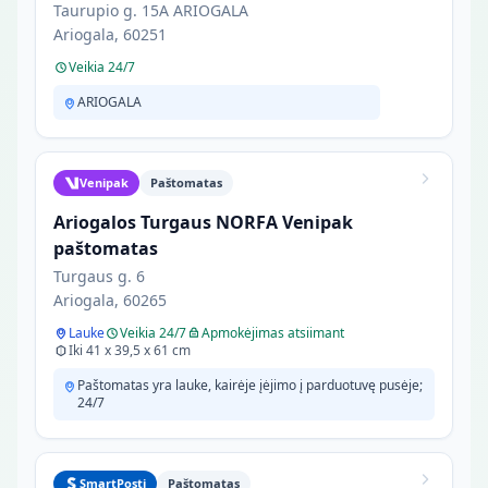
Taurupio g. 15A ARIOGALA
Ariogala, 60251
Veikia 24/7
ARIOGALA
Venipak
Paštomatas
Ariogalos Turgaus NORFA Venipak
paštomatas
Turgaus g. 6
Ariogala, 60265
Lauke
Veikia 24/7
Apmokėjimas atsiimant
Iki 41 x 39,5 x 61 cm
Paštomatas yra lauke, kairėje įėjimo į parduotuvę pusėje;
24/7
SmartPosti
Paštomatas