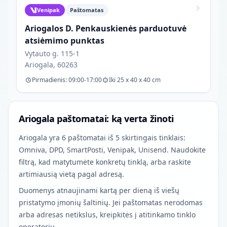
Venipak
Paštomatas
Ariogalos D. Penkauskienės parduotuvė
atsiėmimo punktas
Vytauto g. 115-1
Ariogala, 60263
Pirmadienis: 09:00-17:00
Iki 25 x 40 x 40 cm
Ariogala paštomatai: ką verta žinoti
Ariogala yra 6 paštomatai iš 5 skirtingais tinklais:
Omniva, DPD, SmartPosti, Venipak, Unisend. Naudokite
filtrą, kad matytumėte konkretų tinklą, arba raskite
artimiausią vietą pagal adresą.
Duomenys atnaujinami kartą per dieną iš viešų
pristatymo įmonių šaltinių. Jei paštomatas nerodomas
arba adresas netikslus, kreipkitės į atitinkamo tinklo
operatorių.