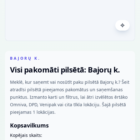
BAJORŲ K.
Visi pakomāti pilsētā: Bajorų k.
Meklē, kur saņemt vai nosūtīt paku pilsētā Bajorų k.? Šeit
atradīsi pilsētā pieejamos pakomātus un saņemšanas
punktus. Izmanto karti un filtrus, lai ātri izvēlētos ērtāko
Omniva, DPD, Venipak vai cita tīkla lokāciju. Šajā pilsētā
pieejamas 1 lokācijas.
Kopsavilkums
Kopējais skaits: