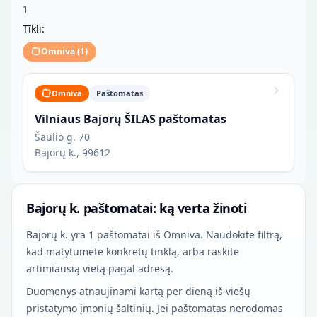
1
Tīkli:
Omniva
(
1
)
Omniva
Paštomatas
Vilniaus Bajorų ŠILAS paštomatas
Šaulio g. 70
Bajorų k., 99612
Bajorų k. paštomatai: ką verta žinoti
Bajorų k. yra 1 paštomatai iš Omniva. Naudokite filtrą,
kad matytumėte konkretų tinklą, arba raskite
artimiausią vietą pagal adresą.
Duomenys atnaujinami kartą per dieną iš viešų
pristatymo įmonių šaltinių. Jei paštomatas nerodomas