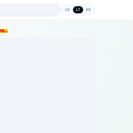
LV
LT
EE
DHL