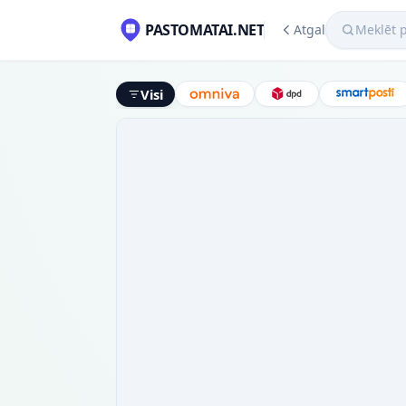
Meklēt pako
PASTOMATAI.NET
Atgal
Visi
Omniva
DPD
Smart