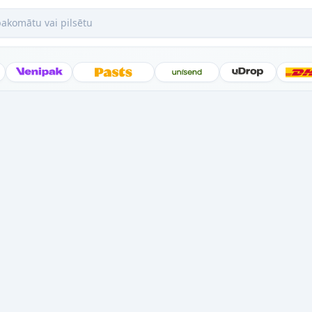
mātu vai pilsētu
Posti
Venipak
Latvijas Pasts
Unisend
uDrop