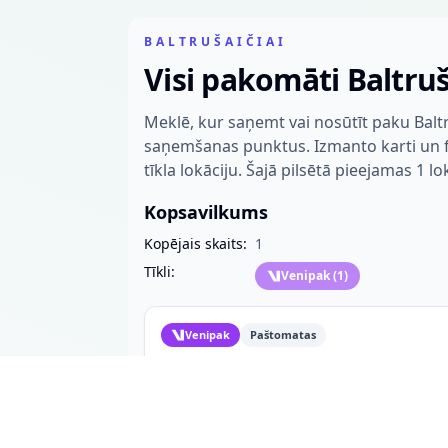
BALTRUŠAIČIAI
Visi pakomāti Baltruš
Meklē, kur saņemt vai nosūtīt paku Balt
saņemšanas punktus. Izmanto karti un fil
tīkla lokāciju. Šajā pilsētā pieejamas 1 lo
Kopsavilkums
Kopējais skaits:
1
Tīkli:
Venipak
(
1
)
Venipak
Paštomatas
Baltrušaičių ČIA Venipak
atsiėmimo punktas
Liepų g. 8
Baltrušaičiai, 72372