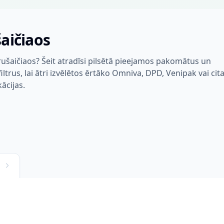
aičiaos
rušaičiaos? Šeit atradīsi pilsētā pieejamos pakomātus un
trus, lai ātri izvēlētos ērtāko Omniva, DPD, Venipak vai cit
kācijas.