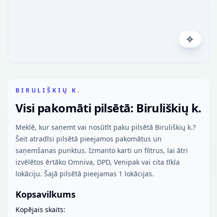
BIRULIŠKIŲ K.
Visi pakomāti pilsētā: Biruliškių k.
Meklē, kur saņemt vai nosūtīt paku pilsētā Biruliškių k.?
Šeit atradīsi pilsētā pieejamos pakomātus un
saņemšanas punktus. Izmanto karti un filtrus, lai ātri
izvēlētos ērtāko Omniva, DPD, Venipak vai cita tīkla
lokāciju. Šajā pilsētā pieejamas 1 lokācijas.
Kopsavilkums
Kopējais skaits: