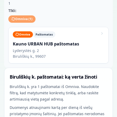
1
Tīkli:
Omniva
(
1
)
Omniva
Paštomatas
Kauno URBAN HUB paštomatas
Lyderystės g. 2
Biruliškių k., 99607
Biruliškių k. paštomatai: ką verta žinoti
Biruliškių k. yra 1 paštomatai iš Omniva. Naudokite
filtrą, kad matytumėte konkretų tinklą, arba raskite
artimiausią vietą pagal adresą.
Duomenys atnaujinami kartą per dieną iš viešų
pristatymo įmonių šaltinių. Jei paštomatas nerodomas