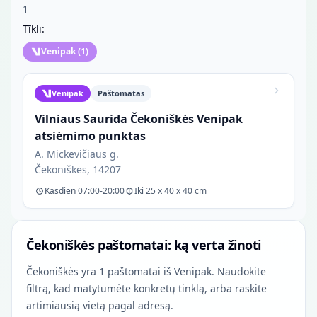
1
Tīkli:
Venipak
(
1
)
Venipak
Paštomatas
Vilniaus Saurida Čekoniškės Venipak
atsiėmimo punktas
A. Mickevičiaus g.
Čekoniškės, 14207
Kasdien 07:00-20:00
Iki 25 x 40 x 40 cm
Čekoniškės paštomatai: ką verta žinoti
Čekoniškės yra 1 paštomatai iš Venipak. Naudokite
filtrą, kad matytumėte konkretų tinklą, arba raskite
artimiausią vietą pagal adresą.