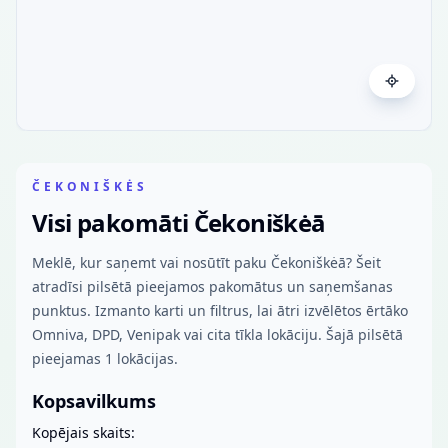
ČEKONIŠKĖS
Visi pakomāti Čekoniškėā
Meklē, kur saņemt vai nosūtīt paku Čekoniškėā? Šeit
atradīsi pilsētā pieejamos pakomātus un saņemšanas
punktus. Izmanto karti un filtrus, lai ātri izvēlētos ērtāko
Omniva, DPD, Venipak vai cita tīkla lokāciju. Šajā pilsētā
pieejamas 1 lokācijas.
Kopsavilkums
Kopējais skaits: