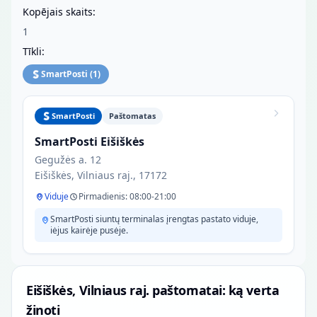
Kopējais skaits:
1
Tīkli:
SmartPosti
(
1
)
SmartPosti
Paštomatas
SmartPosti Eišiškės
Gegužės a. 12
Eišiškės, Vilniaus raj., 17172
Viduje
Pirmadienis: 08:00-21:00
SmartPosti siuntų terminalas įrengtas pastato viduje,
iėjus kairėje pusėje.
Eišiškės, Vilniaus raj. paštomatai: ką verta
žinoti