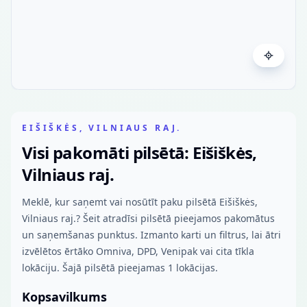
EIŠIŠKĖS, VILNIAUS RAJ.
Visi pakomāti pilsētā: Eišiškės,
Vilniaus raj.
Meklē, kur saņemt vai nosūtīt paku pilsētā Eišiškės,
Vilniaus raj.? Šeit atradīsi pilsētā pieejamos pakomātus
un saņemšanas punktus. Izmanto karti un filtrus, lai ātri
izvēlētos ērtāko Omniva, DPD, Venipak vai cita tīkla
lokāciju. Šajā pilsētā pieejamas 1 lokācijas.
Kopsavilkums