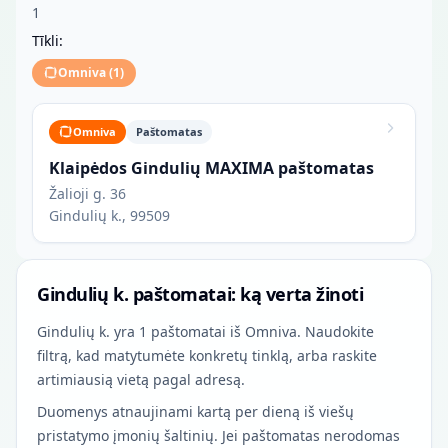
1
Tīkli:
Omniva
(
1
)
Omniva
Paštomatas
Klaipėdos Gindulių MAXIMA paštomatas
Žalioji g. 36
Gindulių k., 99509
Gindulių k. paštomatai: ką verta žinoti
Gindulių k. yra 1 paštomatai iš Omniva. Naudokite
filtrą, kad matytumėte konkretų tinklą, arba raskite
artimiausią vietą pagal adresą.
Duomenys atnaujinami kartą per dieną iš viešų
pristatymo įmonių šaltinių. Jei paštomatas nerodomas