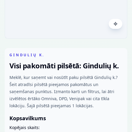
GINDULIŲ K.
Visi pakomāti pilsētā: Gindulių k.
Meklē, kur saņemt vai nosūtīt paku pilsētā Gindulių k.?
Šeit atradīsi pilsētā pieejamos pakomātus un
saņemšanas punktus. Izmanto karti un filtrus, lai ātri
izvēlētos ērtāko Omniva, DPD, Venipak vai cita tīkla
lokāciju. Šajā pilsētā pieejamas 1 lokācijas.
Kopsavilkums
Kopējais skaits: