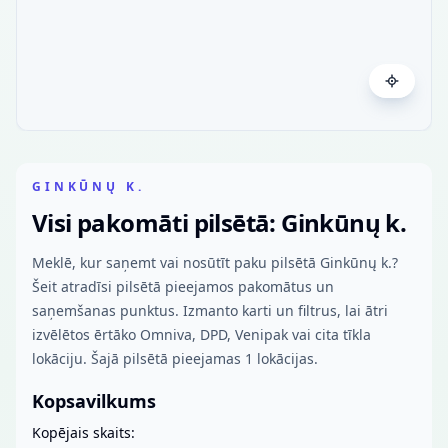
GINKŪNŲ K.
Visi pakomāti pilsētā: Ginkūnų k.
Meklē, kur saņemt vai nosūtīt paku pilsētā Ginkūnų k.?
Šeit atradīsi pilsētā pieejamos pakomātus un
saņemšanas punktus. Izmanto karti un filtrus, lai ātri
izvēlētos ērtāko Omniva, DPD, Venipak vai cita tīkla
lokāciju. Šajā pilsētā pieejamas 1 lokācijas.
Kopsavilkums
Kopējais skaits: