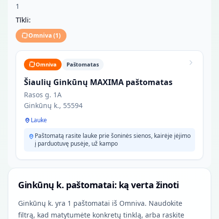
1
Tīkli:
Omniva
(
1
)
Omniva
Paštomatas
Šiaulių Ginkūnų MAXIMA paštomatas
Rasos g. 1A
Ginkūnų k., 55594
Lauke
Paštomatą rasite lauke prie šoninės sienos, kairėje įėjimo
į parduotuvę pusėje, už kampo
Ginkūnų k. paštomatai: ką verta žinoti
Ginkūnų k. yra 1 paštomatai iš Omniva. Naudokite
filtrą, kad matytumėte konkretų tinklą, arba raskite