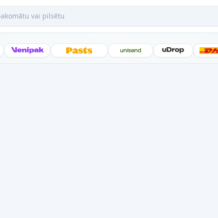
mātu vai pilsētu
Posti
Venipak
Latvijas Pasts
Unisend
uDrop