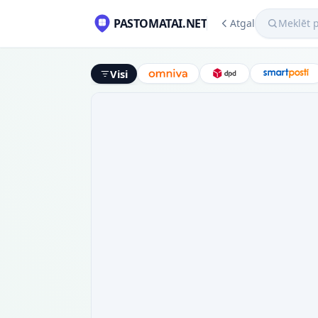
Meklēt pako
PASTOMATAI.NET
Atgal
Visi
Omniva
DPD
Smart