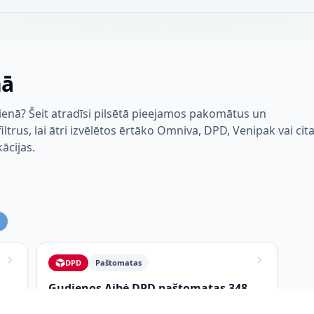
nā
enā? Šeit atradīsi pilsētā pieejamos pakomātus un
trus, lai ātri izvēlētos ērtāko Omniva, DPD, Venipak vai cit
kācijas.
DPD
Paštomatas
Gudienos Aibė DPD paštomatas 348
Žaslių g. 51 GUDIENA