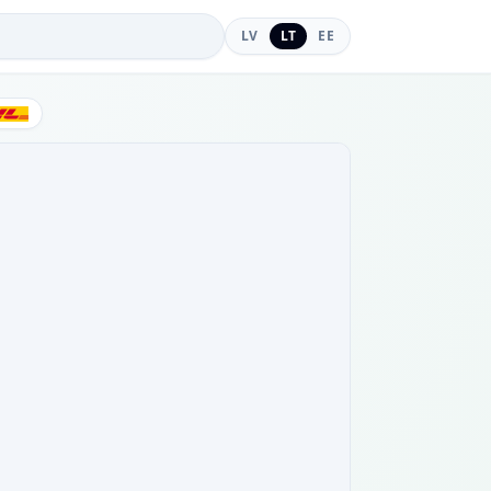
LV
LT
EE
DHL