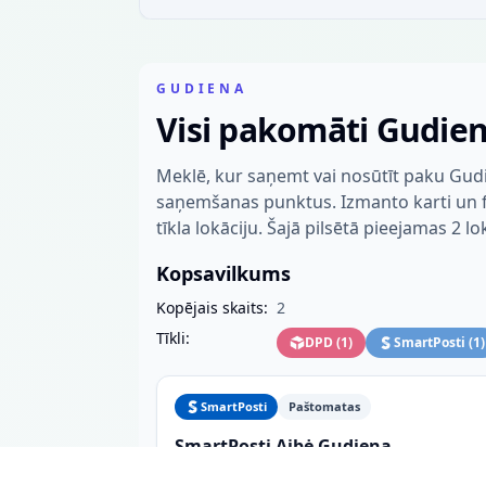
GUDIENA
Visi pakomāti Gudie
Meklē, kur saņemt vai nosūtīt paku Gudi
saņemšanas punktus. Izmanto karti un fil
tīkla lokāciju. Šajā pilsētā pieejamas 2 lo
Kopsavilkums
Kopējais skaits:
2
Tīkli:
DPD
(
1
)
SmartPosti
(
1
)
SmartPosti
Paštomatas
SmartPosti Aibė Gudiena
Žaslių g. 51