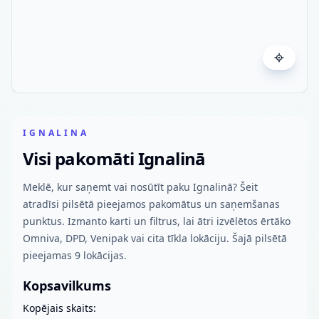
IGNALINA
Visi pakomāti Ignalinā
Meklē, kur saņemt vai nosūtīt paku Ignalinā? Šeit
atradīsi pilsētā pieejamos pakomātus un saņemšanas
punktus. Izmanto karti un filtrus, lai ātri izvēlētos ērtāko
Omniva, DPD, Venipak vai cita tīkla lokāciju. Šajā pilsētā
pieejamas 9 lokācijas.
Kopsavilkums
Kopējais skaits: