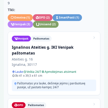
9
Tīkli:
Omniva
(
1
)
DPD
(
2
)
SmartPosti
(
1
)
Venipak
(
3
)
Unisend
(
2
)
Venipak
Paštomatas
Ignalinos Ateities g. IKI Venipak
paštomatas
Ateities g. 16
Ignalina, 30117
Lauke
Veikia 24/7
Apmokėjimas atsiimant
Iki 41 x 39,5 x 61 cm
Paštomatas yra lauke, dešinėje įėjimo į parduotuvę
pusėje, už pastato kampo; 24/7
DPD
Paštomatas