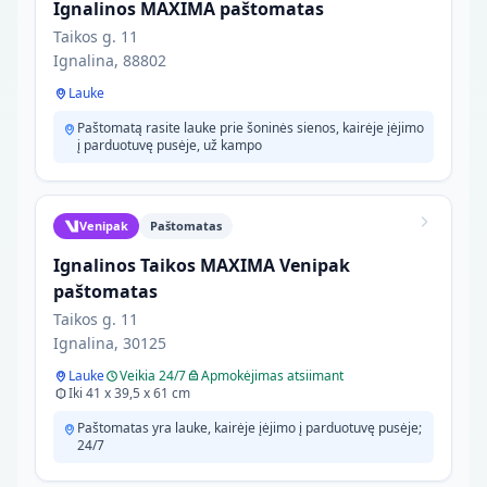
Ignalinos MAXIMA paštomatas
Taikos g. 11
Ignalina, 88802
Lauke
Paštomatą rasite lauke prie šoninės sienos, kairėje įėjimo
į parduotuvę pusėje, už kampo
Venipak
Paštomatas
Ignalinos Taikos MAXIMA Venipak
paštomatas
Taikos g. 11
Ignalina, 30125
Lauke
Veikia 24/7
Apmokėjimas atsiimant
Iki 41 x 39,5 x 61 cm
Paštomatas yra lauke, kairėje įėjimo į parduotuvę pusėje;
24/7