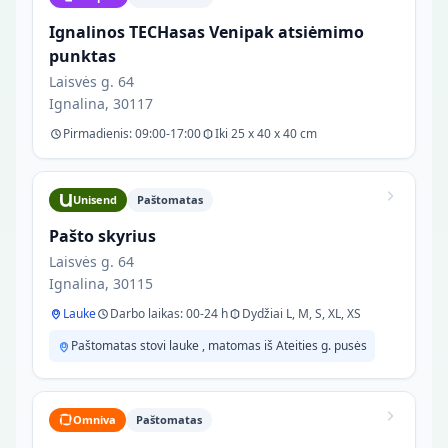
Ignalinos TECHasas Venipak atsiėmimo
punktas
Laisvės g. 64
Ignalina, 30117
Pirmadienis: 09:00-17:00
Iki 25 x 40 x 40 cm
Unisend
Paštomatas
Pašto skyrius
Laisvės g. 64
Ignalina, 30115
Lauke
Darbo laikas: 00-24 h
Dydžiai L, M, S, XL, XS
Paštomatas stovi lauke , matomas iš Ateities g. pusės
Omniva
Paštomatas