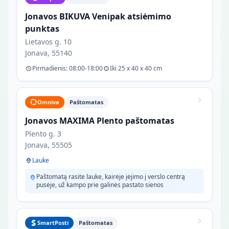
Jonavos BIKUVA Venipak atsiėmimo
punktas
Lietavos g. 10
Jonava, 55140
Pirmadienis: 08:00-18:00
Iki 25 x 40 x 40 cm
Omniva
Paštomatas
Jonavos MAXIMA Plento paštomatas
Plento g. 3
Jonava, 55505
Lauke
Paštomatą rasite lauke, kairėje įėjimo į verslo centrą
pusėje, už kampo prie galinės pastato sienos
SmartPosti
Paštomatas