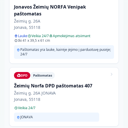
Jonavos Žeimių NORFA Venipak
paštomatas
Žeimių g. 26A
Jonava, 55118
Lauke
Veikia 24/7
Apmokėjimas atsiimant
Iki 41 x 39,5 x 61 cm
Paštomatas yra lauke, kairėje įėjimo į parduotuvę pusėje;
24/7
DPD
Paštomatas
Žeimių Norfa DPD paštomatas 407
Žeimių g. 26A JONAVA
Jonava, 55118
Veikia 24/7
JONAVA