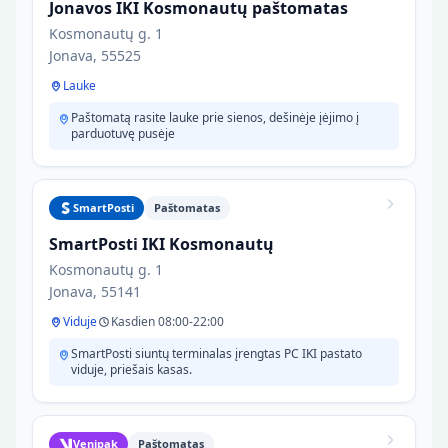
Jonavos IKI Kosmonautų paštomatas
Kosmonautų g. 1
Jonava, 55525
Lauke
Paštomatą rasite lauke prie sienos, dešinėje įėjimo į
parduotuvę pusėje
SmartPosti
Paštomatas
SmartPosti IKI Kosmonautų
Kosmonautų g. 1
Jonava, 55141
Viduje
Kasdien 08:00-22:00
SmartPosti siuntų terminalas įrengtas PC IKI pastato
viduje, priešais kasas.
Venipak
Paštomatas