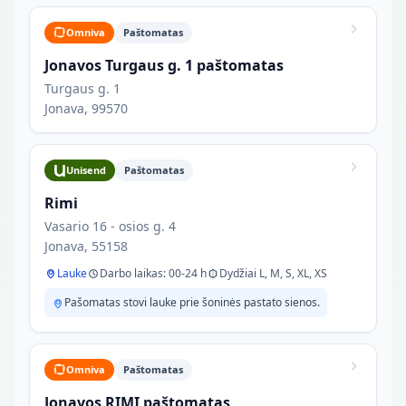
Omniva
Paštomatas
Jonavos Turgaus g. 1 paštomatas
Turgaus g. 1
Jonava, 99570
Unisend
Paštomatas
Rimi
Vasario 16 - osios g. 4
Jonava, 55158
Lauke
Darbo laikas: 00-24 h
Dydžiai L, M, S, XL, XS
Pašomatas stovi lauke prie šoninės pastato sienos.
Omniva
Paštomatas
Jonavos RIMI paštomatas