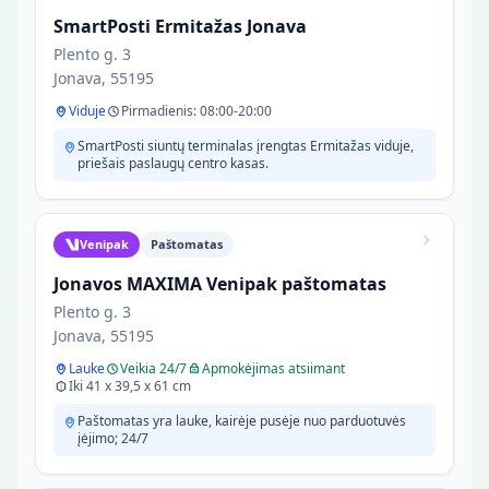
SmartPosti Ermitažas Jonava
Plento g. 3
Jonava, 55195
Viduje
Pirmadienis: 08:00-20:00
SmartPosti siuntų terminalas įrengtas Ermitažas viduje,
priešais paslaugų centro kasas.
Venipak
Paštomatas
Jonavos MAXIMA Venipak paštomatas
Plento g. 3
Jonava, 55195
Lauke
Veikia 24/7
Apmokėjimas atsiimant
Iki 41 x 39,5 x 61 cm
Paštomatas yra lauke, kairėje pusėje nuo parduotuvės
įėjimo; 24/7