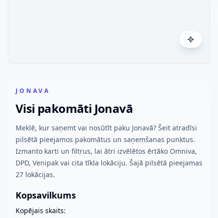
JONAVA
Visi pakomāti Jonavā
Meklē, kur saņemt vai nosūtīt paku Jonavā? Šeit atradīsi
pilsētā pieejamos pakomātus un saņemšanas punktus.
Izmanto karti un filtrus, lai ātri izvēlētos ērtāko Omniva,
DPD, Venipak vai cita tīkla lokāciju. Šajā pilsētā pieejamas
27 lokācijas.
Kopsavilkums
Kopējais skaits: