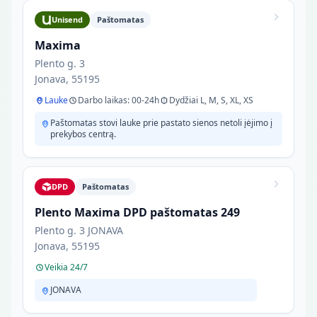
Unisend
Paštomatas
Maxima
Plento g. 3
Jonava, 55195
Lauke
Darbo laikas: 00-24h
Dydžiai L, M, S, XL, XS
Paštomatas stovi lauke prie pastato sienos netoli įėjimo į
prekybos centrą.
DPD
Paštomatas
Plento Maxima DPD paštomatas 249
Plento g. 3 JONAVA
Jonava, 55195
Veikia 24/7
JONAVA