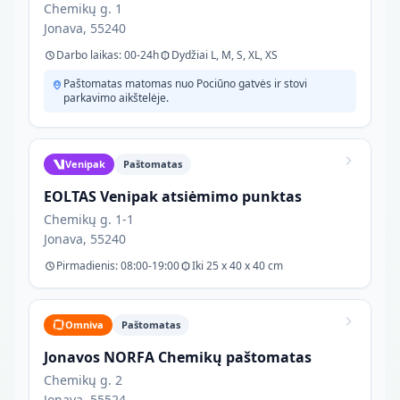
Chemikų g. 1
Jonava, 55240
Darbo laikas: 00-24h
Dydžiai L, M, S, XL, XS
Paštomatas matomas nuo Pociūno gatvės ir stovi
parkavimo aikštelėje.
Venipak
Paštomatas
EOLTAS Venipak atsiėmimo punktas
Chemikų g. 1-1
Jonava, 55240
Pirmadienis: 08:00-19:00
Iki 25 x 40 x 40 cm
Omniva
Paštomatas
Jonavos NORFA Chemikų paštomatas
Chemikų g. 2
Jonava, 55524