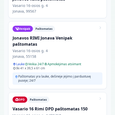
Vasario 16-osios g. 4
Jonava, 99567
Venipak
Paštomatas
Jonavos RIMI Jonava Venipak
paštomatas
Vasario 16-osios g. 4
Jonava, 55158
Lauke
Veikia 24/7
Apmokėjimas atsiimant
Iki 41 x 39,5 x 61 cm
Paštomatas yra lauke, dešinėje įėjimo į parduotuvę
pusėje; 24/7
DPD
Paštomatas
Vasario 16 Rimi DPD paštomatas 150