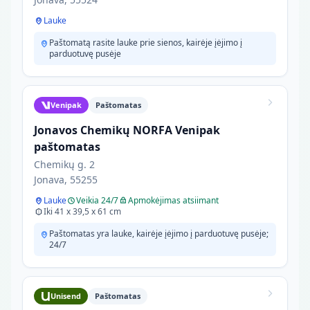
Lauke
Paštomatą rasite lauke prie sienos, kairėje įėjimo į
parduotuvę pusėje
Venipak
Paštomatas
Jonavos Chemikų NORFA Venipak
paštomatas
Chemikų g. 2
Jonava, 55255
Lauke
Veikia 24/7
Apmokėjimas atsiimant
Iki 41 x 39,5 x 61 cm
Paštomatas yra lauke, kairėje įėjimo į parduotuvę pusėje;
24/7
Unisend
Paštomatas