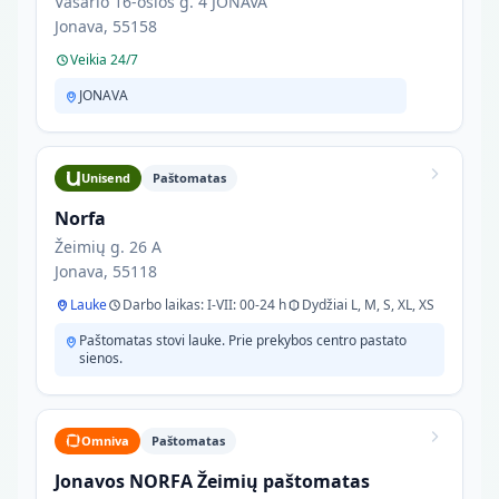
Vasario 16-osios g. 4 JONAVA
Jonava, 55158
Veikia 24/7
JONAVA
Unisend
Paštomatas
Norfa
Žeimių g. 26 A
Jonava, 55118
Lauke
Darbo laikas: I-VII: 00-24 h
Dydžiai L, M, S, XL, XS
Paštomatas stovi lauke. Prie prekybos centro pastato
sienos.
Omniva
Paštomatas
Jonavos NORFA Žeimių paštomatas