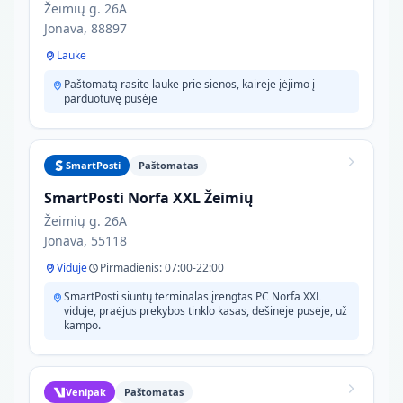
Žeimių g. 26A
Jonava, 88897
Lauke
Paštomatą rasite lauke prie sienos, kairėje įėjimo į
parduotuvę pusėje
SmartPosti
Paštomatas
SmartPosti Norfa XXL Žeimių
Žeimių g. 26A
Jonava, 55118
Viduje
Pirmadienis: 07:00-22:00
SmartPosti siuntų terminalas įrengtas PC Norfa XXL
viduje, praėjus prekybos tinklo kasas, dešinėje pusėje, už
kampo.
Venipak
Paštomatas