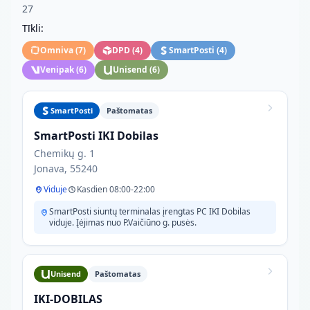
27
Tīkli:
Omniva
(
7
)
DPD
(
4
)
SmartPosti
(
4
)
Venipak
(
6
)
Unisend
(
6
)
SmartPosti
Paštomatas
SmartPosti IKI Dobilas
Chemikų g. 1
Jonava, 55240
Viduje
Kasdien 08:00-22:00
SmartPosti siuntų terminalas įrengtas PC IKI Dobilas
viduje. Įėjimas nuo P.Vaičiūno g. pusės.
Unisend
Paštomatas
IKI-DOBILAS