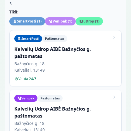
3
Tīkli:
SmartPosti
(
1
)
Venipak
(
1
)
uDrop
(
1
)
SmartPosti
Paštomatas
Kalvelių Udrop AIBĖ Bažnyčios g.
paštomatas
Bažnyčios g. 18
Kalveliai, 13149
Veikia 24/7
Venipak
Paštomatas
Kalvelių Udrop AIBĖ Bažnyčios g.
paštomatas
Bažnyčios g. 18
Kalveliai, 13149