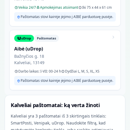
Veikia 24/7
Apmokėjimas atsiimant
Iki 75 x 44 x 61 cm
Paštomatas stovi kairėje įėjimo į AIBĖ parduotuvę pusėje.
uDrop
Paštomatas
Aibė (uDrop)
Bažnyčios g. 18
Kalveliai, 13149
Darbo laikas: I-VII: 00-24 h
Dydžiai L, M, S, XL, XS
Paštomatas stovi kairėje įėjimo į AIBĖ parduotuvę pusėje.
Kalveliai paštomatai: ką verta žinoti
Kalveliai yra 3 paštomatai iš 3 skirtingais tinklais:
SmartPosti, Venipak, uDrop. Naudokite filtrą, kad
matytumėte konkretų tinklą, arba raskite artimiausią