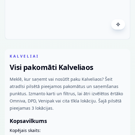
KALVELIAI
Visi pakomāti Kalveliaos
Meklē, kur saņemt vai nosūtīt paku Kalveliaos? Šeit
atradīsi pilsētā pieejamos pakomātus un saņemšanas
punktus. Izmanto karti un filtrus, lai ātri izvēlētos ērtāko
Omniva, DPD, Venipak vai cita tīkla lokāciju. Šajā pilsētā
pieejamas 3 lokācijas.
Kopsavilkums
Kopējais skaits: