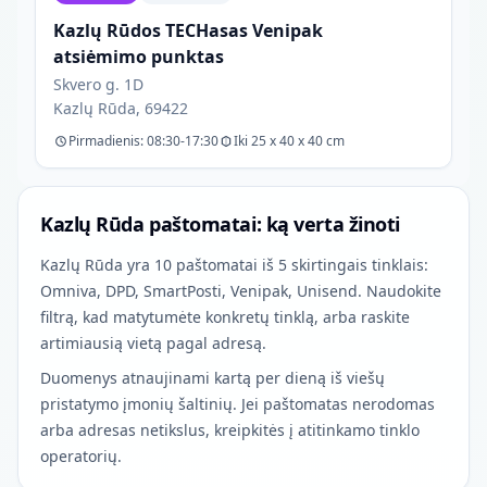
Kazlų Rūdos TECHasas Venipak
atsiėmimo punktas
Skvero g. 1D
Kazlų Rūda, 69422
Pirmadienis: 08:30-17:30
Iki 25 x 40 x 40 cm
Kazlų Rūda paštomatai: ką verta žinoti
Kazlų Rūda yra 10 paštomatai iš 5 skirtingais tinklais:
Omniva, DPD, SmartPosti, Venipak, Unisend. Naudokite
filtrą, kad matytumėte konkretų tinklą, arba raskite
artimiausią vietą pagal adresą.
Duomenys atnaujinami kartą per dieną iš viešų
pristatymo įmonių šaltinių. Jei paštomatas nerodomas
arba adresas netikslus, kreipkitės į atitinkamo tinklo
operatorių.