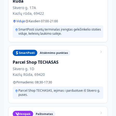
Rūda
Skvero g. 17A
Kazlų rūda, 69422
Viduje
Kasdien 07:00-21:00
SmartPosti siuntų terminalas įrengtas geležinkelio stoties
viduje, keleivių laukimo salėje.
SmartPosti
Atsiėmimo punktas
Parcel Shop TECHASAS
Skvero g. 1D
Kazlų Rūda, 69420
Pirmadienis: 08:30-17:30
Parcel Shop TECHASAS, iejimas i parduotuve iš Skvero g.
puses.
Venipak
Paštomatas