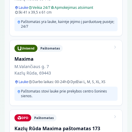
Lauke
Veikia 24/7
Apmokėjimas atsiimant
Iki 41 x 39,5 x 61 cm
Paštomatas yra lauke, kairėje įėjimo į parduotuvę pusėje;
24/7
Unisend
Paštomatas
Maxima
M.Valančiaus g. 7
Kazlų Rūda, 69443
Lauke
Darbo laikas: 00-24h
Dydžiai L, M, S, XL, XS
Paštomatas stovi lauke prie prekybos centro šoninės
sienos.
DPD
Paštomatas
Kazlų Rūda Maxima paštomatas 173