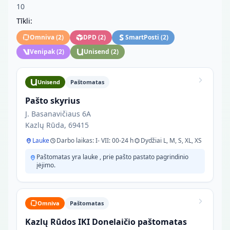
10
Tīkli:
Omniva
(
2
)
DPD
(
2
)
SmartPosti
(
2
)
Venipak
(
2
)
Unisend
(
2
)
Unisend
Paštomatas
Pašto skyrius
J. Basanavičiaus 6A
Kazlų Rūda, 69415
Lauke
Darbo laikas: I- VII: 00-24 h
Dydžiai L, M, S, XL, XS
Paštomatas yra lauke , prie pašto pastato pagrindinio
įėjimo.
Omniva
Paštomatas
Kazlų Rūdos IKI Donelaičio paštomatas