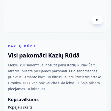
KAZLŲ RŪDA
Visi pakomāti Kazlų Rūdā
Meklē, kur saņemt vai nosūtīt paku Kazlų Rūdā? Šeit
atradīsi pilsētā pieejamos pakomātus un saņemšanas
punktus. Izmanto karti un filtrus, lai ātri izvēlētos ērtāko
Omniva, DPD, Venipak vai cita tīkla lokāciju. Šajā pilsētā
pieejamas 10 lokācijas.
Kopsavilkums
Kopējais skaits: