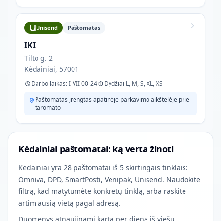
Unisend
Paštomatas
IKI
Tilto g. 2
Kėdainiai, 57001
Darbo laikas: I-VII 00-24
Dydžiai L, M, S, XL, XS
Paštomatas įrengtas apatinėje parkavimo aikštelėje prie
taromato
Kėdainiai paštomatai: ką verta žinoti
Kėdainiai yra 28 paštomatai iš 5 skirtingais tinklais:
Omniva, DPD, SmartPosti, Venipak, Unisend. Naudokite
filtrą, kad matytumėte konkretų tinklą, arba raskite
artimiausią vietą pagal adresą.
Duomenys atnaujinami kartą per dieną iš viešų