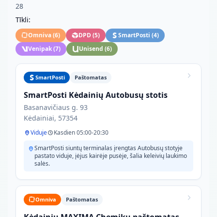
28
Tīkli:
Omniva
(
6
)
DPD
(
5
)
SmartPosti
(
4
)
Venipak
(
7
)
Unisend
(
6
)
SmartPosti
Paštomatas
SmartPosti Kėdainių Autobusų stotis
Basanavičiaus g. 93
Kėdainiai, 57354
Viduje
Kasdien 05:00-20:30
SmartPosti siuntų terminalas įrengtas Autobusų stotyje
pastato viduje, įėjus kairėje pusėje, šalia keleivių laukimo
salės.
Omniva
Paštomatas