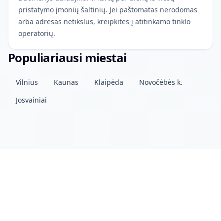
pristatymo įmonių šaltinių. Jei paštomatas nerodomas
arba adresas netikslus, kreipkitės į atitinkamo tinklo
operatorių.
Populiariausi miestai
Vilnius
Kaunas
Klaipėda
Novočėbės k.
Josvainiai
Apie projektą
Kontaktai
Privatumo politika
Atviri duomenys
© 2026 drinkits DEV
•
Duomenys atnaujinti: vakar 04:00