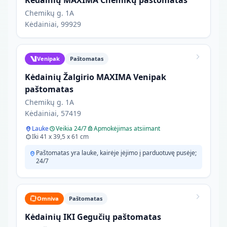
Kėdainių MAXIMA Chemikų paštomatas
Chemikų g. 1A
Kėdainiai, 99929
Venipak
Paštomatas
Kėdainių Žalgirio MAXIMA Venipak
paštomatas
Chemikų g. 1A
Kėdainiai, 57419
Lauke
Veikia 24/7
Apmokėjimas atsiimant
Iki 41 x 39,5 x 61 cm
Paštomatas yra lauke, kairėje įėjimo į parduotuvę pusėje;
24/7
Omniva
Paštomatas
Kėdainių IKI Gegučių paštomatas