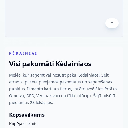
KĖDAINIAI
Visi pakomāti Kėdainiaos
Meklē, kur saņemt vai nosūtīt paku Kėdainiaos? Šeit
atradīsi pilsētā pieejamos pakomātus un saņemšanas
punktus. Izmanto karti un filtrus, lai ātri izvēlētos ērtāko
Omniva, DPD, Venipak vai cita tīkla lokāciju. Šajā pilsētā
pieejamas 28 lokācijas.
Kopsavilkums
Kopējais skaits: