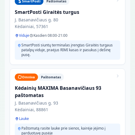
SmartPosti
Paštomatas
SmartPosti Giraitės turgus
J. Basanavičiaus g. 80
Kėdainiai, 57361
Viduje
Kasdien 08:00-21:00
SmartPosti siuntų terminalas įrengtas Giraitės turgaus
patalpų viduje, praėjus RIMI kasas ir pasukus į dešinę
pusę.
Omniva
Paštomatas
Kėdainių MAXIMA Basanavičiaus 93
paštomatas
J. Basanavičiaus g. 93
Kėdainiai, 88861
Lauke
Paštomatą rasite lauke prie sienos, kairėje įėjimo į
parduotuvę pusėje