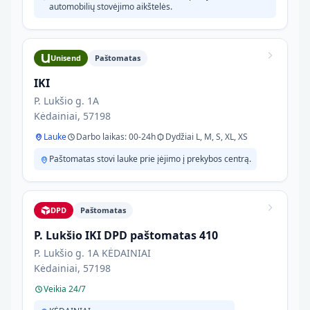
automobilių stovėjimo aikštelės.
Unisend
Paštomatas
IKI
P. Lukšio g. 1A
Kėdainiai, 57198
Lauke
Darbo laikas: 00-24h
Dydžiai L, M, S, XL, XS
Paštomatas stovi lauke prie įėjimo į prekybos centrą.
DPD
Paštomatas
P. Lukšio IKI DPD paštomatas 410
P. Lukšio g. 1A KĖDAINIAI
Kėdainiai, 57198
Veikia 24/7