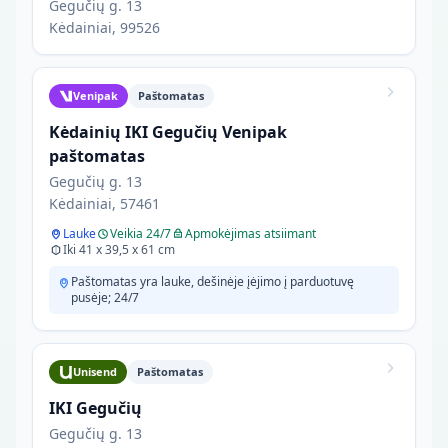
Gegučių g. 13
Kėdainiai, 99526
Venipak
Paštomatas
Kėdainių IKI Gegučių Venipak
paštomatas
Gegučių g. 13
Kėdainiai, 57461
Lauke
Veikia 24/7
Apmokėjimas atsiimant
Iki 41 x 39,5 x 61 cm
Paštomatas yra lauke, dešinėje įėjimo į parduotuvę
pusėje; 24/7
Unisend
Paštomatas
IKI Gegučių
Gegučių g. 13