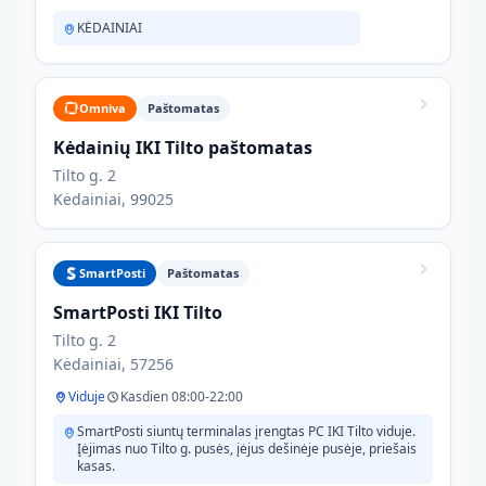
KĖDAINIAI
Omniva
Paštomatas
Kėdainių IKI Tilto paštomatas
Tilto g. 2
Kėdainiai, 99025
SmartPosti
Paštomatas
SmartPosti IKI Tilto
Tilto g. 2
Kėdainiai, 57256
Viduje
Kasdien 08:00-22:00
SmartPosti siuntų terminalas įrengtas PC IKI Tilto viduje.
Įėjimas nuo Tilto g. pusės, įėjus dešinėje pusėje, priešais
kasas.