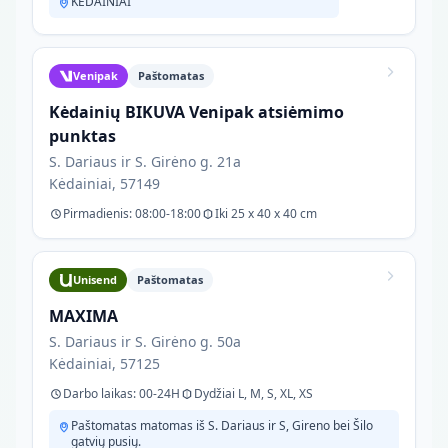
KĖDAINIAI
Venipak
Paštomatas
Kėdainių BIKUVA Venipak atsiėmimo
punktas
S. Dariaus ir S. Girėno g. 21a
Kėdainiai, 57149
Pirmadienis: 08:00-18:00
Iki 25 x 40 x 40 cm
Unisend
Paštomatas
MAXIMA
S. Dariaus ir S. Girėno g. 50a
Kėdainiai, 57125
Darbo laikas: 00-24H
Dydžiai L, M, S, XL, XS
Paštomatas matomas iš S. Dariaus ir S, Gireno bei Šilo
gatvių pusių.