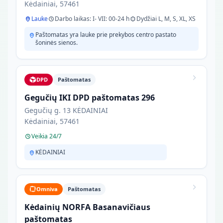
Kėdainiai, 57461
Lauke
Darbo laikas: I- VII: 00-24 h
Dydžiai L, M, S, XL, XS
Paštomatas yra lauke prie prekybos centro pastato
šoninės sienos.
DPD
Paštomatas
Gegučių IKI DPD paštomatas 296
Gegučių g. 13 KĖDAINIAI
Kėdainiai, 57461
Veikia 24/7
KĖDAINIAI
Omniva
Paštomatas
Kėdainių NORFA Basanavičiaus
paštomatas