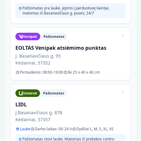
Paštomatas yra lauke, įėjimo į parduotuvę kairėje,
matomas iš Basanavičiaus g. pusės; 24/7
Venipak
Paštomatas
EOLTAS Venipak atsiėmimo punktas
J. Basanavičiaus g. 95
Kėdainiai, 57352
Pirmadienis: 08:00-19:00
Iki 25 x 40 x 40 cm
Unisend
Paštomatas
LIDL
J.Basanavičiaus g. 87B
Kėdainiai, 57357
Lauke
Darbo laikas: 00-24 h
Dydžiai L, M, S, XL, XS
Paštomatas stovi lauke. Matomas iš prekybos centro