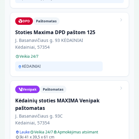
DPD
Paštomatas
Stoties Maxima DPD paštom 125
J. Basanavičiaus g. 93 KĖDAINIAI
Kėdainiai, 57354
Veikia 24/7
KĖDAINIAI
Venipak
Paštomatas
Kėdainių stoties MAXIMA Venipak
paštomatas
J. Basanavičiaus g. 93C
Kėdainiai, 57354
Lauke
Veikia 24/7
Apmokėjimas atsiimant
Iki 41 x 39,5 x 61 cm