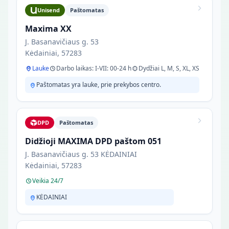
Unisend
Paštomatas
Maxima XX
J. Basanavičiaus g. 53
Kėdainiai, 57283
Lauke
Darbo laikas: I-VII: 00-24 h
Dydžiai L, M, S, XL, XS
Paštomatas yra lauke, prie prekybos centro.
DPD
Paštomatas
Didžioji MAXIMA DPD paštom 051
J. Basanavičiaus g. 53 KĖDAINIAI
Kėdainiai, 57283
Veikia 24/7
KĖDAINIAI