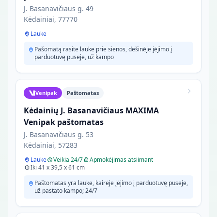
J. Basanavičiaus g. 49
Kėdainiai, 77770
Lauke
Pašomatą rasite lauke prie sienos, dešinėje įėjimo į
parduotuvę pusėje, už kampo
Venipak
Paštomatas
Kėdainių J. Basanavičiaus MAXIMA
Venipak paštomatas
J. Basanavičiaus g. 53
Kėdainiai, 57283
Lauke
Veikia 24/7
Apmokėjimas atsiimant
Iki 41 x 39,5 x 61 cm
Paštomatas yra lauke, kairėje įėjimo į parduotuvę pusėje,
už pastato kampo; 24/7