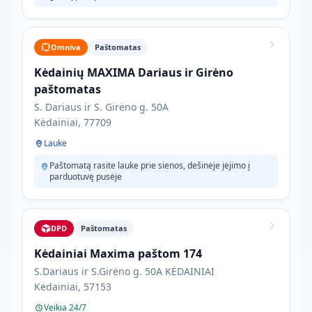
Omniva
Paštomatas
Kėdainių MAXIMA Dariaus ir Girėno
paštomatas
S. Dariaus ir S. Girėno g. 50A
Kėdainiai, 77709
Lauke
Paštomatą rasite lauke prie sienos, dešinėje įėjimo į
parduotuvę pusėje
DPD
Paštomatas
Kėdainiai Maxima paštom 174
S.Dariaus ir S.Girėno g. 50A KĖDAINIAI
Kėdainiai, 57153
Veikia 24/7