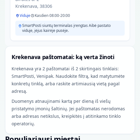
Krekenava, 38306
Viduje
Kasdien 08:00-20:00
SmartPosti siuntų terminalas įrengtas Aibė pastato
viduje, įėjus kairėje pusėje.
Krekenava paštomatai: ką verta žinoti
Krekenava yra 2 paštomatai iš 2 skirtingais tinklais:
SmartPosti, Venipak. Naudokite filtrą, kad matytumėte
konkretų tinklą, arba raskite artimiausią vietą pagal
adresą.
Duomenys atnaujinami kartą per dieną iš viešų
pristatymo įmonių šaltinių. Jei paštomatas nerodomas
arba adresas netikslus, kreipkitės į atitinkamo tinklo
operatorių.
Populiariausi miestai