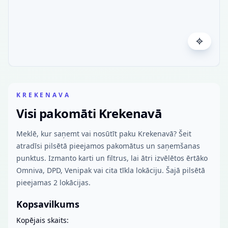
KREKENAVA
Visi pakomāti Krekenavā
Meklē, kur saņemt vai nosūtīt paku Krekenavā? Šeit
atradīsi pilsētā pieejamos pakomātus un saņemšanas
punktus. Izmanto karti un filtrus, lai ātri izvēlētos ērtāko
Omniva, DPD, Venipak vai cita tīkla lokāciju. Šajā pilsētā
pieejamas 2 lokācijas.
Kopsavilkums
Kopējais skaits: