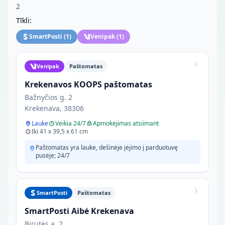
2
Tīkli:
SmartPosti
(
1
)
Venipak
(
1
)
Venipak
Paštomatas
Krekenavos KOOPS paštomatas
Bažnyčios g. 2
Krekenava, 38306
Lauke
Veikia 24/7
Apmokėjimas atsiimant
Iki 41 x 39,5 x 61 cm
Paštomatas yra lauke, dešinėje įėjimo į parduotuvę
pusėje; 24/7
SmartPosti
Paštomatas
SmartPosti Aibė Krekenava
Birutės a. 2