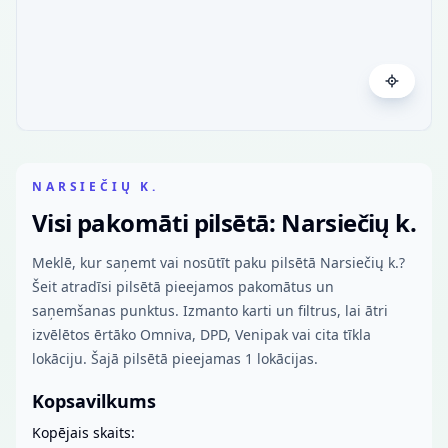
NARSIEČIŲ K.
Visi pakomāti pilsētā: Narsiečių k.
Meklē, kur saņemt vai nosūtīt paku pilsētā Narsiečių k.?
Šeit atradīsi pilsētā pieejamos pakomātus un
saņemšanas punktus. Izmanto karti un filtrus, lai ātri
izvēlētos ērtāko Omniva, DPD, Venipak vai cita tīkla
lokāciju. Šajā pilsētā pieejamas 1 lokācijas.
Kopsavilkums
Kopējais skaits: