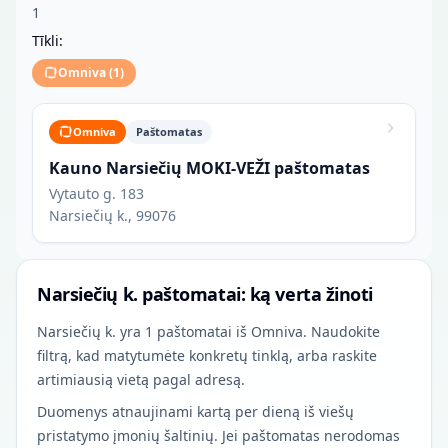
1
Tīkli:
Omniva
(
1
)
Omniva
Paštomatas
Kauno Narsiečių MOKI-VEŽI paštomatas
Vytauto g. 183
Narsiečių k., 99076
Narsiečių k. paštomatai: ką verta žinoti
Narsiečių k. yra 1 paštomatai iš Omniva. Naudokite
filtrą, kad matytumėte konkretų tinklą, arba raskite
artimiausią vietą pagal adresą.
Duomenys atnaujinami kartą per dieną iš viešų
pristatymo įmonių šaltinių. Jei paštomatas nerodomas