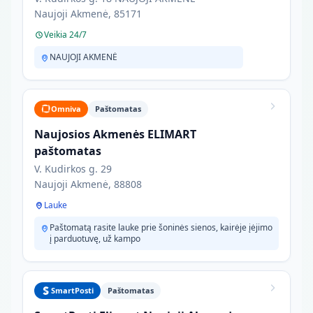
Naujoji Akmenė, 85171
Veikia 24/7
NAUJOJI AKMENĖ
Omniva
Paštomatas
Naujosios Akmenės ELIMART
paštomatas
V. Kudirkos g. 29
Naujoji Akmenė, 88808
Lauke
Paštomatą rasite lauke prie šoninės sienos, kairėje įėjimo
į parduotuvę, už kampo
SmartPosti
Paštomatas