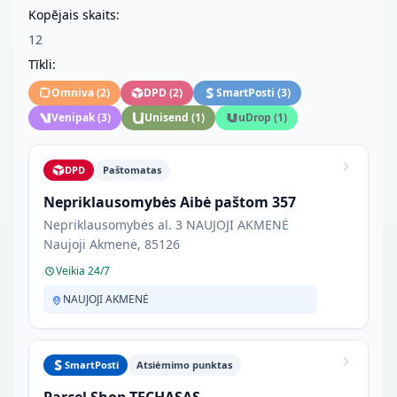
Kopējais skaits:
12
Tīkli:
Omniva
(
2
)
DPD
(
2
)
SmartPosti
(
3
)
Venipak
(
3
)
Unisend
(
1
)
uDrop
(
1
)
DPD
Paštomatas
Nepriklausomybės Aibė paštom 357
Nepriklausomybės al. 3 NAUJOJI AKMENĖ
Naujoji Akmenė, 85126
Veikia 24/7
NAUJOJI AKMENĖ
SmartPosti
Atsiėmimo punktas