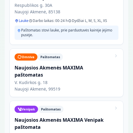
Respublikos g. 30A
Naujoji Akmenė, 85138
Lauke
Darbo laikas: 00-24 h
Dydžiai L, M, S, XL, XS
Paštomatas stovi lauke, prie parduotuvės kairėje įėjimo
pusėje.
Omniva
Paštomatas
Naujosios Akmenės MAXIMA
paštomatas
V. Kudirkos g. 18
Naujoji Akmenė, 99519
Venipak
Paštomatas
Naujosios Akmenės MAXIMA Venipak
paštomata