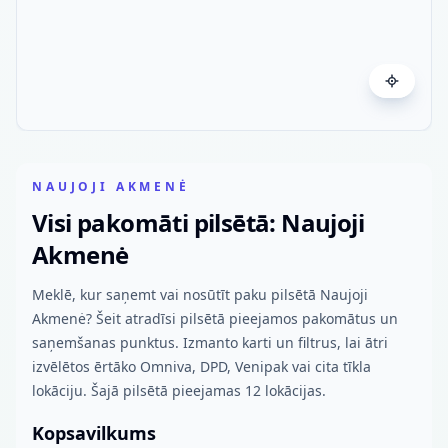
NAUJOJI AKMENĖ
Visi pakomāti pilsētā: Naujoji
Akmenė
Meklē, kur saņemt vai nosūtīt paku pilsētā Naujoji
Akmenė? Šeit atradīsi pilsētā pieejamos pakomātus un
saņemšanas punktus. Izmanto karti un filtrus, lai ātri
izvēlētos ērtāko Omniva, DPD, Venipak vai cita tīkla
lokāciju. Šajā pilsētā pieejamas 12 lokācijas.
Kopsavilkums