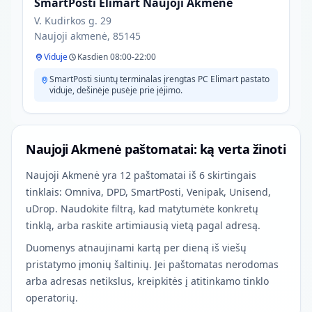
SmartPosti Elimart Naujoji Akmenė
V. Kudirkos g. 29
Naujoji akmenė, 85145
Viduje
Kasdien 08:00-22:00
SmartPosti siuntų terminalas įrengtas PC Elimart pastato
viduje, dešinėje pusėje prie įėjimo.
Naujoji Akmenė paštomatai: ką verta žinoti
Naujoji Akmenė yra 12 paštomatai iš 6 skirtingais
tinklais: Omniva, DPD, SmartPosti, Venipak, Unisend,
uDrop. Naudokite filtrą, kad matytumėte konkretų
tinklą, arba raskite artimiausią vietą pagal adresą.
Duomenys atnaujinami kartą per dieną iš viešų
pristatymo įmonių šaltinių. Jei paštomatas nerodomas
arba adresas netikslus, kreipkitės į atitinkamo tinklo
operatorių.