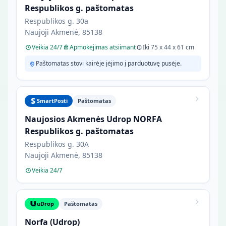
Respublikos g. paštomatas
Respublikos g. 30a
Naujoji Akmenė, 85138
Veikia 24/7
Apmokėjimas atsiimant
Iki 75 x 44 x 61 cm
Paštomatas stovi kairėje įėjimo į parduotuvę pusėje.
SmartPosti
Paštomatas
Naujosios Akmenės Udrop NORFA
Respublikos g. paštomatas
Respublikos g. 30A
Naujoji Akmenė, 85138
Veikia 24/7
uDrop
Paštomatas
Norfa (Udrop)