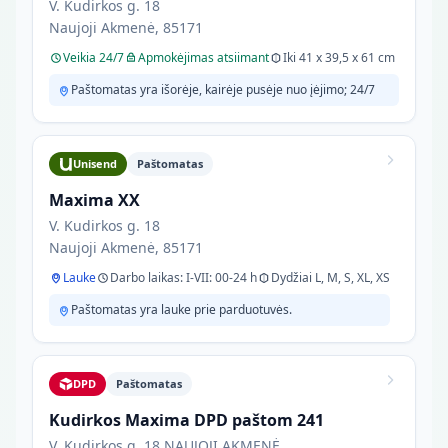
V. Kudirkos g. 18
Naujoji Akmenė, 85171
Veikia 24/7
Apmokėjimas atsiimant
Iki 41 x 39,5 x 61 cm
Paštomatas yra išorėje, kairėje pusėje nuo įėjimo; 24/7
Unisend
Paštomatas
Maxima XX
V. Kudirkos g. 18
Naujoji Akmenė, 85171
Lauke
Darbo laikas: I-VII: 00-24 h
Dydžiai L, M, S, XL, XS
Paštomatas yra lauke prie parduotuvės.
DPD
Paštomatas
Kudirkos Maxima DPD paštom 241
V. Kudirkos g. 18 NAUJOJI AKMENĖ