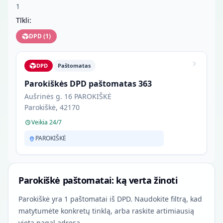
1
Tīkli:
DPD
(
1
)
DPD
Paštomatas
Parokiškės DPD paštomatas 363
Aušrinės g. 16 PAROKIŠKĖ
Parokiškė, 42170
Veikia 24/7
PAROKIŠKĖ
Parokiškė paštomatai: ką verta žinoti
Parokiškė yra 1 paštomatai iš DPD. Naudokite filtrą, kad
matytumėte konkretų tinklą, arba raskite artimiausią
vietą pagal adresą.