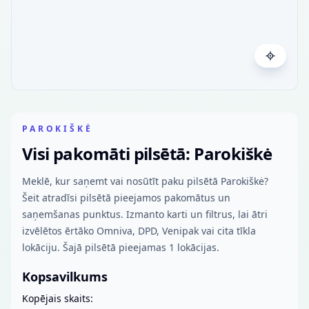
PAROKIŠKĖ
Visi pakomāti pilsētā: Parokiškė
Meklē, kur saņemt vai nosūtīt paku pilsētā Parokiškė?
Šeit atradīsi pilsētā pieejamos pakomātus un
saņemšanas punktus. Izmanto karti un filtrus, lai ātri
izvēlētos ērtāko Omniva, DPD, Venipak vai cita tīkla
lokāciju. Šajā pilsētā pieejamas 1 lokācijas.
Kopsavilkums
Kopējais skaits: