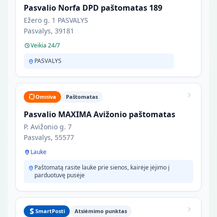
Pasvalio Norfa DPD paštomatas 189
Ežero g. 1 PASVALYS
Pasvalys, 39181
Veikia 24/7
PASVALYS
Omniva
Paštomatas
Pasvalio MAXIMA Avižonio paštomatas
P. Avižonio g. 7
Pasvalys, 55577
Lauke
Paštomatą rasite lauke prie sienos, kairėje įėjimo į
parduotuvę pusėje
SmartPosti
Atsiėmimo punktas