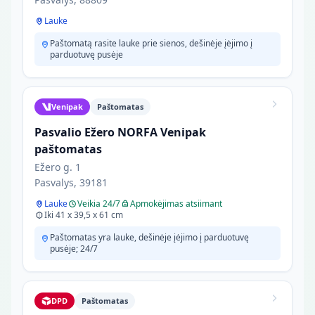
Lauke
Paštomatą rasite lauke prie sienos, dešinėje įėjimo į
parduotuvę pusėje
Venipak
Paštomatas
Pasvalio Ežero NORFA Venipak
paštomatas
Ežero g. 1
Pasvalys, 39181
Lauke
Veikia 24/7
Apmokėjimas atsiimant
Iki 41 x 39,5 x 61 cm
Paštomatas yra lauke, dešinėje įėjimo į parduotuvę
pusėje; 24/7
DPD
Paštomatas