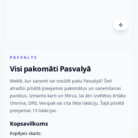
PASVALYS
Visi pakomāti Pasvalyā
Meklē, kur saņemt vai nosūtīt paku Pasvalyā? Šeit
atradīsi pilsētā pieejamos pakomātus un saņemšanas
punktus. Izmanto karti un filtrus, lai ātri izvēlētos ērtāko
Omniva, DPD, Venipak vai cita tīkla lokāciju. Šajā pilsētā
pieejamas 13 lokācijas.
Kopsavilkums
Kopējais skaits: