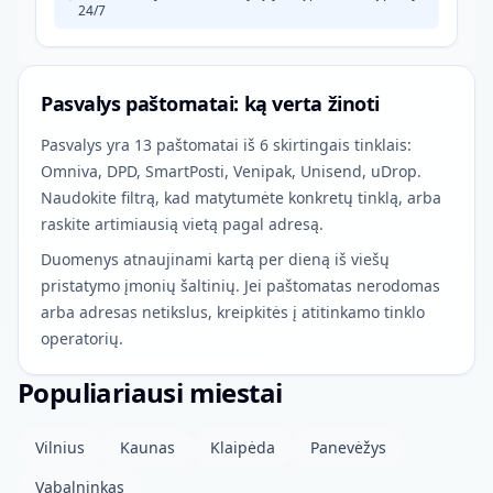
24/7
Pasvalys paštomatai: ką verta žinoti
Pasvalys yra 13 paštomatai iš 6 skirtingais tinklais:
Omniva, DPD, SmartPosti, Venipak, Unisend, uDrop.
Naudokite filtrą, kad matytumėte konkretų tinklą, arba
raskite artimiausią vietą pagal adresą.
Duomenys atnaujinami kartą per dieną iš viešų
pristatymo įmonių šaltinių. Jei paštomatas nerodomas
arba adresas netikslus, kreipkitės į atitinkamo tinklo
operatorių.
Populiariausi miestai
Vilnius
Kaunas
Klaipėda
Panevėžys
Vabalninkas