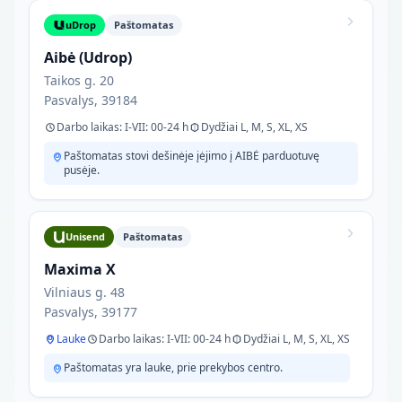
uDrop
Paštomatas
Aibė (Udrop)
Taikos g. 20
Pasvalys, 39184
Darbo laikas: I-VII: 00-24 h
Dydžiai L, M, S, XL, XS
Paštomatas stovi dešinėje įėjimo į AIBĖ parduotuvę
pusėje.
Unisend
Paštomatas
Maxima X
Vilniaus g. 48
Pasvalys, 39177
Lauke
Darbo laikas: I-VII: 00-24 h
Dydžiai L, M, S, XL, XS
Paštomatas yra lauke, prie prekybos centro.