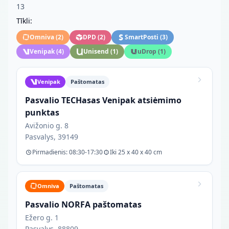
13
Tīkli:
Omniva
(
2
)
DPD
(
2
)
SmartPosti
(
3
)
Venipak
(
4
)
Unisend
(
1
)
uDrop
(
1
)
Venipak
Paštomatas
Pasvalio TECHasas Venipak atsiėmimo
punktas
Avižonio g. 8
Pasvalys, 39149
Pirmadienis: 08:30-17:30
Iki 25 x 40 x 40 cm
Omniva
Paštomatas
Pasvalio NORFA paštomatas
Ežero g. 1
Pasvalys, 88809