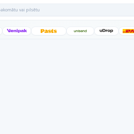
mātu vai pilsētu
Posti
Venipak
Latvijas Pasts
Unisend
uDrop