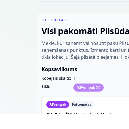
PILSŪDAI
Visi pakomāti Pilsūd
Meklē, kur saņemt vai nosūtīt paku Pils
saņemšanas punktus. Izmanto karti un fil
tīkla lokāciju. Šajā pilsētā pieejamas 1 lo
Kopsavilkums
Kopējais skaits:
1
Tīkli:
Venipak
(
1
)
Venipak
Paštomatas
Pilsūdų ČIA Venipak atsiėmimo
punktas