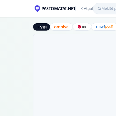
Meklēt pako
PASTOMATAI.NET
Atgal
Visi
Omniva
DPD
Smart