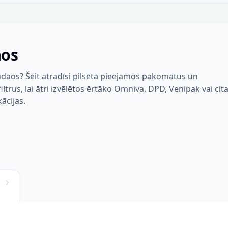
aos
ūdaos? Šeit atradīsi pilsētā pieejamos pakomātus un
trus, lai ātri izvēlētos ērtāko Omniva, DPD, Venipak vai cit
kācijas.