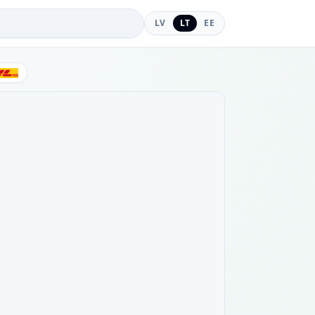
LV
LT
EE
DHL