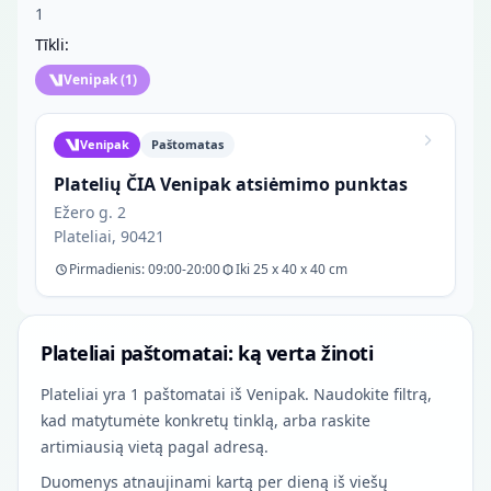
1
Tīkli:
Venipak
(
1
)
Venipak
Paštomatas
Platelių ČIA Venipak atsiėmimo punktas
Ežero g. 2
Plateliai, 90421
Pirmadienis: 09:00-20:00
Iki 25 x 40 x 40 cm
Plateliai paštomatai: ką verta žinoti
Plateliai yra 1 paštomatai iš Venipak. Naudokite filtrą,
kad matytumėte konkretų tinklą, arba raskite
artimiausią vietą pagal adresą.
Duomenys atnaujinami kartą per dieną iš viešų