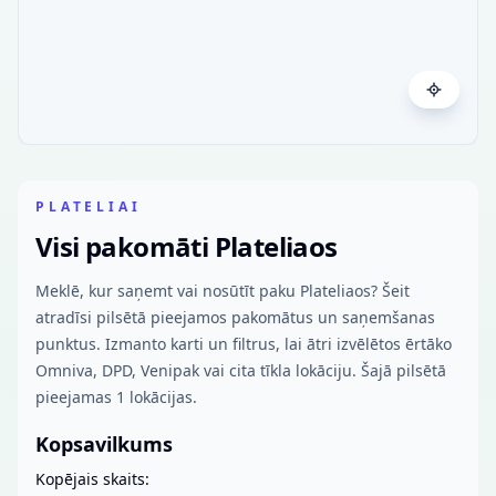
PLATELIAI
Visi pakomāti Plateliaos
Meklē, kur saņemt vai nosūtīt paku Plateliaos? Šeit
atradīsi pilsētā pieejamos pakomātus un saņemšanas
punktus. Izmanto karti un filtrus, lai ātri izvēlētos ērtāko
Omniva, DPD, Venipak vai cita tīkla lokāciju. Šajā pilsētā
pieejamas 1 lokācijas.
Kopsavilkums
Kopējais skaits: