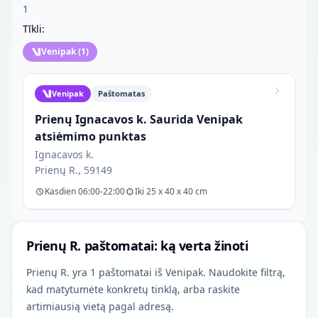
1
Tīkli:
Venipak
(
1
)
Venipak
Paštomatas
Prienų Ignacavos k. Saurida Venipak
atsiėmimo punktas
Ignacavos k.
Prienų R., 59149
Kasdien 06:00-22:00
Iki 25 x 40 x 40 cm
Prienų R. paštomatai: ką verta žinoti
Prienų R. yra 1 paštomatai iš Venipak. Naudokite filtrą,
kad matytumėte konkretų tinklą, arba raskite
artimiausią vietą pagal adresą.