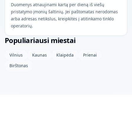
Duomenys atnaujinami kartą per dieną iš viešų
pristatymo įmonių šaltinių. Jei paštomatas nerodomas
arba adresas netikslus, kreipkitės į atitinkamo tinklo
operatorių.
Populiariausi miestai
Vilnius
Kaunas
Klaipėda
Prienai
Birštonas
Apie projektą
Kontaktai
Privatumo politika
Atviri duomenys