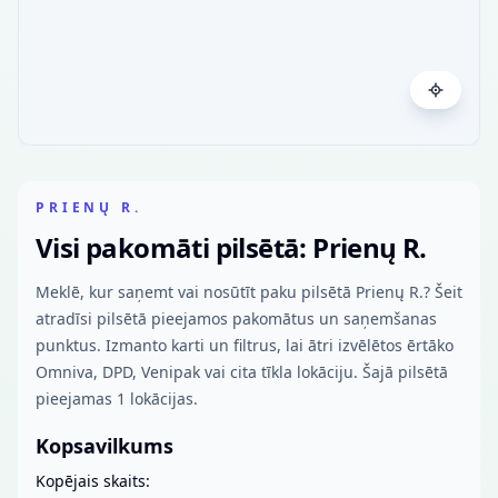
PRIENŲ R.
Visi pakomāti pilsētā: Prienų R.
Meklē, kur saņemt vai nosūtīt paku pilsētā Prienų R.? Šeit
atradīsi pilsētā pieejamos pakomātus un saņemšanas
punktus. Izmanto karti un filtrus, lai ātri izvēlētos ērtāko
Omniva, DPD, Venipak vai cita tīkla lokāciju. Šajā pilsētā
pieejamas 1 lokācijas.
Kopsavilkums
Kopējais skaits: