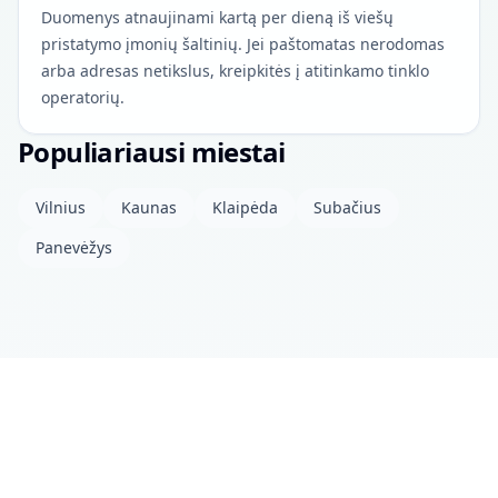
Duomenys atnaujinami kartą per dieną iš viešų
pristatymo įmonių šaltinių. Jei paštomatas nerodomas
arba adresas netikslus, kreipkitės į atitinkamo tinklo
operatorių.
Populiariausi miestai
Vilnius
Kaunas
Klaipėda
Subačius
Panevėžys
Apie projektą
Kontaktai
Privatumo politika
Atviri duomenys