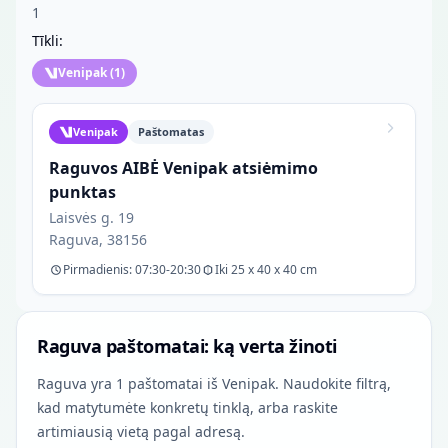
1
Tīkli:
Venipak
(
1
)
Venipak
Paštomatas
Raguvos AIBĖ Venipak atsiėmimo
punktas
Laisvės g. 19
Raguva, 38156
Pirmadienis: 07:30-20:30
Iki 25 x 40 x 40 cm
Raguva paštomatai: ką verta žinoti
Raguva yra 1 paštomatai iš Venipak. Naudokite filtrą,
kad matytumėte konkretų tinklą, arba raskite
artimiausią vietą pagal adresą.