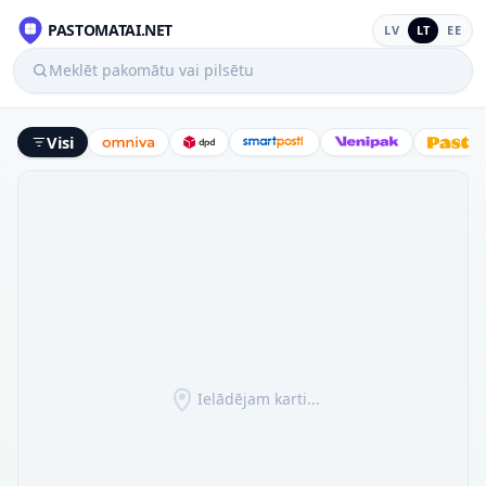
PASTOMATAI.NET
LV
LT
EE
Meklēt pakomātu vai pilsētu
Visi
Omniva
DPD
SmartPosti
Venipak
Latv
Ielādējam karti...