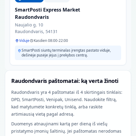
SmartPosti Express Market
Raudondvaris
Naujalio g. 10
Raudondvaris, 54131
Viduje
Kasdien 08:00-22:00
SmartPosti siuntų terminalas įrengtas pastato viduje,
dešinėje pusėje įėjus į prekybos centrą.
Raudondvaris paštomatai: ką verta žinoti
Raudondvaris yra 4 paštomatai iš 4 skirtingais tinklais:
DPD, SmartPosti, Venipak, Unisend. Naudokite filtrą,
kad matytumėte konkretų tinklą, arba raskite
artimiausią vietą pagal adresą.
Duomenys atnaujinami kartą per dieną iš viešų
pristatymo įmonių šaltinių. Jei paštomatas nerodomas