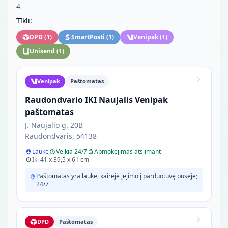
4
Tīkli:
DPD
(
1
)
SmartPosti
(
1
)
Venipak
(
1
)
Unisend
(
1
)
Venipak
Paštomatas
Raudondvario IKI Naujalis Venipak
paštomatas
J. Naujalio g. 20B
Raudondvaris, 54138
Lauke
Veikia 24/7
Apmokėjimas atsiimant
Iki 41 x 39,5 x 61 cm
Paštomatas yra lauke, kairėje įėjimo į parduotuvę pusėje;
24/7
DPD
Paštomatas