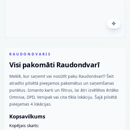
RAUDONDVARIS
Visi pakomāti Raudondvarī
Meklē, kur saņemt vai nosūtīt paku Raudondvarī? Šeit
atradīsi pilsētā pieejamos pakomātus un saņemšanas
punktus. Izmanto karti un filtrus, lai ātri izvēlētos ērtāko
Omniva, DPD, Venipak vai cita tīkla lokāciju. Šajā pilsētā
pieejamas 4 lokācijas.
Kopsavilkums
Kopējais skaits: