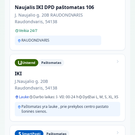
Naujalis IKI DPD paštomatas 106
J. Naujalio g. 20B RAUDONDVARIS
Raudondvaris, 54138
Veikia 24/7
RAUDONDVARIS
Unisend
Paštomatas
IKI
J.Naujalio g. 20B
Raudondvaris, 54138
Lauke
Darbo laikas: I- VII: 00-24 h
Dydžiai L, M, S, XL, XS
Paštomatas yra lauke , prie prekybos centro pastato
šoninės sienos.
SmartPosti
Paštomatas