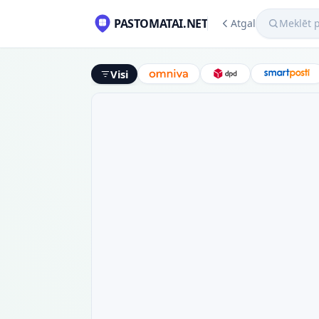
Meklēt pako
PASTOMATAI.NET
Atgal
Visi
Omniva
DPD
Smart