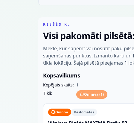
RIEŠĖS K.
Visi pakomāti pilsētā:
Meklē, kur saņemt vai nosūtīt paku pilsē
saņemšanas punktus. Izmanto karti un fil
tīkla lokāciju. Šajā pilsētā pieejamas 1 lo
Kopsavilkums
Kopējais skaits:
1
Tīkli:
Omniva
(
1
)
Omniva
Paštomatas
Vilniaus Riešės MAXIMA Beržų 92
paštomatas