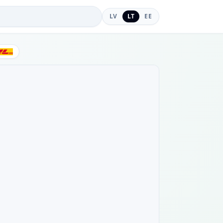
LV
LT
EE
DHL