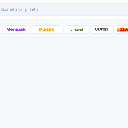
mātu vai pilsētu
Posti
Venipak
Latvijas Pasts
Unisend
uDrop