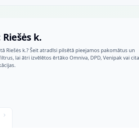
 Riešės k.
tā Riešės k.? Šeit atradīsi pilsētā pieejamos pakomātus un
trus, lai ātri izvēlētos ērtāko Omniva, DPD, Venipak vai cit
kācijas.