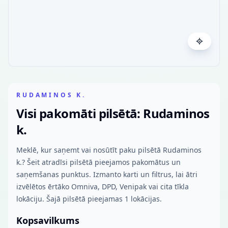
RUDAMINOS K.
Visi pakomāti pilsētā: Rudaminos
k.
Meklē, kur saņemt vai nosūtīt paku pilsētā Rudaminos
k.? Šeit atradīsi pilsētā pieejamos pakomātus un
saņemšanas punktus. Izmanto karti un filtrus, lai ātri
izvēlētos ērtāko Omniva, DPD, Venipak vai cita tīkla
lokāciju. Šajā pilsētā pieejamas 1 lokācijas.
Kopsavilkums