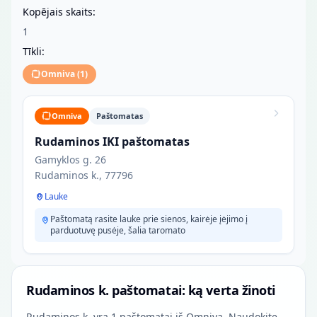
Kopējais skaits:
1
Tīkli:
Omniva
(
1
)
Omniva
Paštomatas
Rudaminos IKI paštomatas
Gamyklos g. 26
Rudaminos k., 77796
Lauke
Paštomatą rasite lauke prie sienos, kairėje įėjimo į
parduotuvę pusėje, šalia taromato
Rudaminos k. paštomatai: ką verta žinoti
Rudaminos k. yra 1 paštomatai iš Omniva. Naudokite