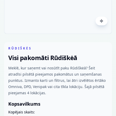
RŪDIŠKĖS
Visi pakomāti Rūdiškėā
Meklē, kur saņemt vai nosūtīt paku Rūdiškėā? Šeit
atradīsi pilsētā pieejamos pakomātus un saņemšanas
punktus. Izmanto karti un filtrus, lai ātri izvēlētos ērtāko
Omniva, DPD, Venipak vai cita tīkla lokāciju. Šajā pilsētā
pieejamas 4 lokācijas.
Kopsavilkums
Kopējais skaits: