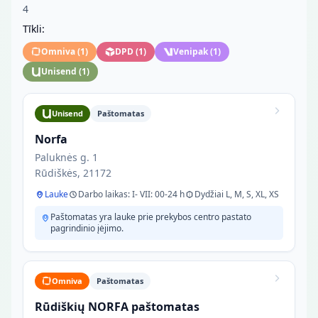
4
Tīkli:
Omniva
(
1
)
DPD
(
1
)
Venipak
(
1
)
Unisend
(
1
)
Unisend
Paštomatas
Norfa
Paluknės g. 1
Rūdiškės, 21172
Lauke
Darbo laikas: I- VII: 00-24 h
Dydžiai L, M, S, XL, XS
Paštomatas yra lauke prie prekybos centro pastato
pagrindinio įėjimo.
Omniva
Paštomatas
Rūdiškių NORFA paštomatas