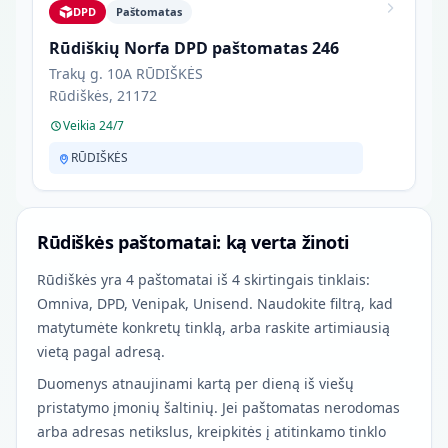
DPD
Paštomatas
Rūdiškių Norfa DPD paštomatas 246
Trakų g. 10A RŪDIŠKĖS
Rūdiškės, 21172
Veikia 24/7
RŪDIŠKĖS
Rūdiškės paštomatai: ką verta žinoti
Rūdiškės yra 4 paštomatai iš 4 skirtingais tinklais:
Omniva, DPD, Venipak, Unisend. Naudokite filtrą, kad
matytumėte konkretų tinklą, arba raskite artimiausią
vietą pagal adresą.
Duomenys atnaujinami kartą per dieną iš viešų
pristatymo įmonių šaltinių. Jei paštomatas nerodomas
arba adresas netikslus, kreipkitės į atitinkamo tinklo