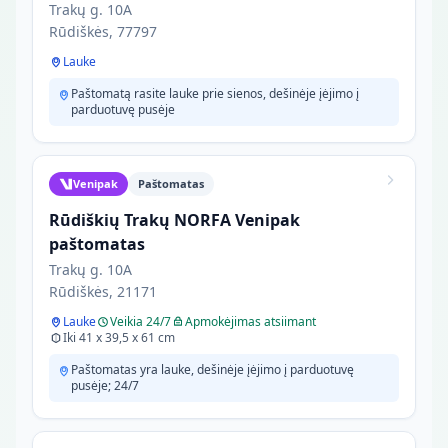
Trakų g. 10A
Rūdiškės, 77797
Lauke
Paštomatą rasite lauke prie sienos, dešinėje įėjimo į
parduotuvę pusėje
Venipak
Paštomatas
Rūdiškių Trakų NORFA Venipak
paštomatas
Trakų g. 10A
Rūdiškės, 21171
Lauke
Veikia 24/7
Apmokėjimas atsiimant
Iki 41 x 39,5 x 61 cm
Paštomatas yra lauke, dešinėje įėjimo į parduotuvę
pusėje; 24/7