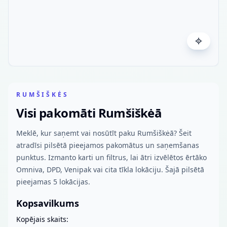
RUMŠIŠKĖS
Visi pakomāti Rumšiškėā
Meklē, kur saņemt vai nosūtīt paku Rumšiškėā? Šeit
atradīsi pilsētā pieejamos pakomātus un saņemšanas
punktus. Izmanto karti un filtrus, lai ātri izvēlētos ērtāko
Omniva, DPD, Venipak vai cita tīkla lokāciju. Šajā pilsētā
pieejamas 5 lokācijas.
Kopsavilkums
Kopējais skaits: