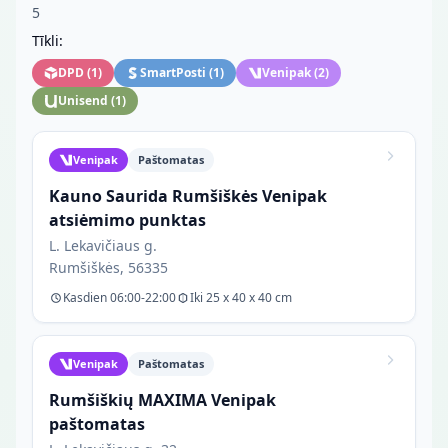
5
Tīkli:
DPD
(
1
)
SmartPosti
(
1
)
Venipak
(
2
)
Unisend
(
1
)
Venipak
Paštomatas
Kauno Saurida Rumšiškės Venipak
atsiėmimo punktas
L. Lekavičiaus g.
Rumšiškės, 56335
Kasdien 06:00-22:00
Iki 25 x 40 x 40 cm
Venipak
Paštomatas
Rumšiškių MAXIMA Venipak
paštomatas