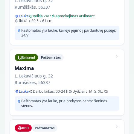
L. Lekavičiaus g. 32
Rumšiškės, 56337
Lauke
Veikia 24/7
Apmokėjimas atsiimant
Iki 41 x 39,5 x 61 cm
Paštomatas yra lauke, kairėje įėjimo į parduotuvę pusėje;
24/7
Unisend
Paštomatas
Maxima
L. Lekavičiaus g. 32
Rumšiškės, 56337
Lauke
Darbo laikas: 00-24 h
Dydžiai L, M, S, XL, XS
Paštomatas yra lauke, prie prekybos centro šoninės
sienos.
DPD
Paštomatas