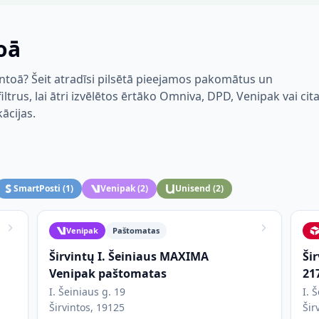
oā
intoā? Šeit atradīsi pilsētā pieejamos pakomātus un
trus, lai ātri izvēlētos ērtāko Omniva, DPD, Venipak vai cit
kācijas.
SmartPosti
(
1
)
Venipak
(
2
)
Unisend
(
2
)
Venipak
Paštomatas
Širvintų I. Šeiniaus MAXIMA
Ši
Venipak paštomatas
21
I. Šeiniaus g. 19
I. 
Širvintos, 19125
Šir