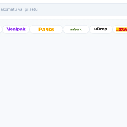
mātu vai pilsētu
Posti
Venipak
Latvijas Pasts
Unisend
uDrop