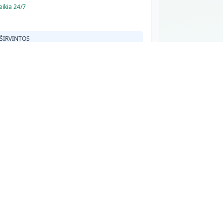
eikia 24/7
ŠIRVINTOS
SmartPosti
Paštomatas
artPosti Norfa XL Širvintos
niaus g. 54
vintos, 19120
iduje
Pirmadienis: 08:00-22:00
SmartPosti siuntų terminalas įrengtas Norfa XL
viduje prie įėjimo į pastatą.
DPD
Paštomatas
balų Norfa DPD paštomatas 353