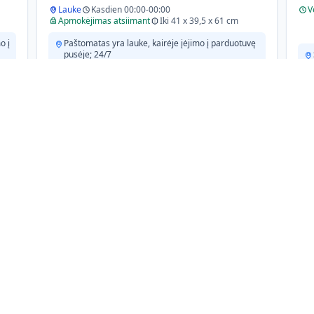
Lauke
Kasdien 00:00-00:00
V
Apmokėjimas atsiimant
Iki 41 x 39,5 x 61 cm
o į
Paštomatas yra lauke, kairėje įėjimo į parduotuvę
pusėje; 24/7
Omniva
Paštomatas
Širvintų VIADA paštomatas
Sm
Plento g. 4
Vil
Širvintos, 55503
Šir
Lauke
V
Paštomatą rasite lauke prie sienos, dešinėje
įėjimo į degalinę pusėje
Unisend
Paštomatas
Norfa
Zi