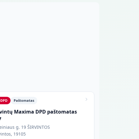
a
DPD
Paštomatas
rvintų Maxima DPD paštomatas
7
Šeiniaus g. 19 ŠIRVINTOS
vintos, 19105