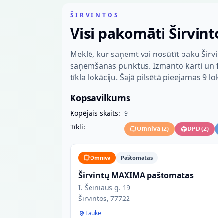
ŠIRVINTOS
Visi pakomāti Širvint
Meklē, kur saņemt vai nosūtīt paku Širv
saņemšanas punktus. Izmanto karti un fil
tīkla lokāciju. Šajā pilsētā pieejamas 9 lo
Kopsavilkums
Kopējais skaits:
9
Tīkli:
Omniva
(
2
)
DPD
(
2
)
Omniva
Paštomatas
Širvintų MAXIMA paštomatas
I. Šeiniaus g. 19
Širvintos, 77722
Lauke