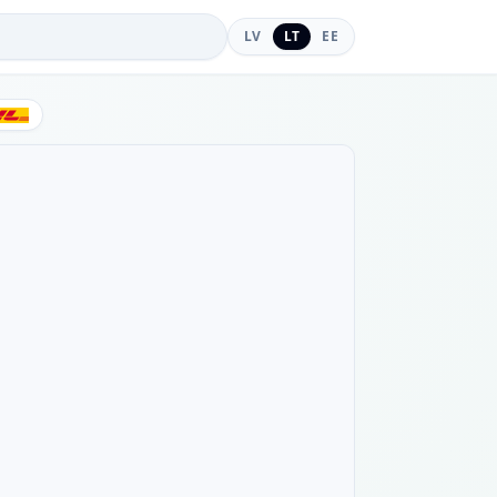
LV
LT
EE
DHL