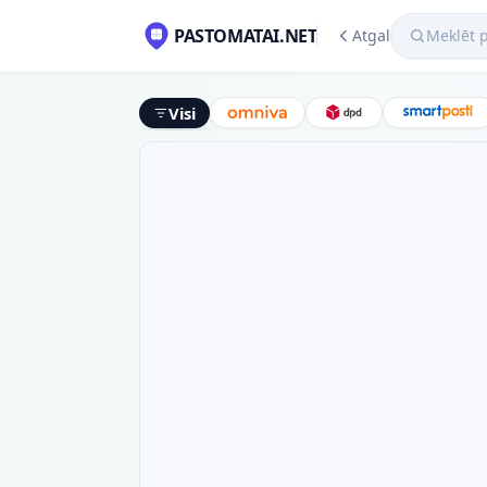
Meklēt pako
PASTOMATAI.NET
Atgal
Visi
Omniva
DPD
Smart