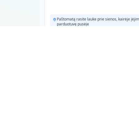
Paštomatą rasite lauke prie sienos, kairėje įėjim
parduotuvę pusėje
Unisend
Paštomatas
Maxima
I.Šeiniaus g. 19
Širvintos, 19125
Lauke
Darbo laikas: 00-24 h
Dydžiai L, M, S, XL, XS
Paštomatas stovi lauke prie prekybos centro
šoninės sienos.
Venipak
Paštomatas
Širvintų Zibalų NORFA Venipak