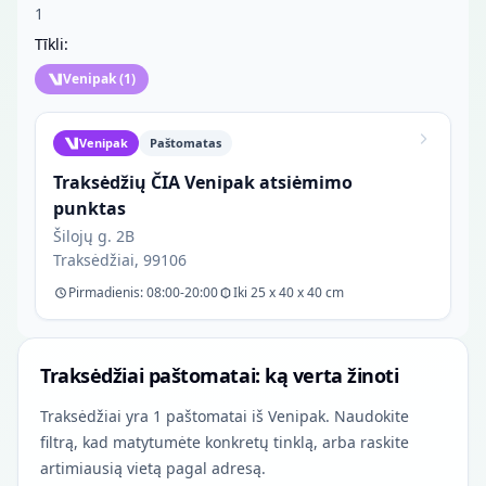
1
Tīkli:
Venipak
(
1
)
Venipak
Paštomatas
Traksėdžių ČIA Venipak atsiėmimo
punktas
Šilojų g. 2B
Traksėdžiai, 99106
Pirmadienis: 08:00-20:00
Iki 25 x 40 x 40 cm
Traksėdžiai paštomatai: ką verta žinoti
Traksėdžiai yra 1 paštomatai iš Venipak. Naudokite
filtrą, kad matytumėte konkretų tinklą, arba raskite
artimiausią vietą pagal adresą.