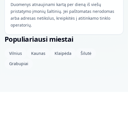
Duomenys atnaujinami kartą per dieną iš viešų
pristatymo įmonių šaltinių. Jei paštomatas nerodomas
arba adresas netikslus, kreipkitės į atitinkamo tinklo
operatorių.
Populiariausi miestai
Vilnius
Kaunas
Klaipėda
Šilutė
Grabupiai
Apie projektą
Kontaktai
Privatumo politika
Atviri duomenys