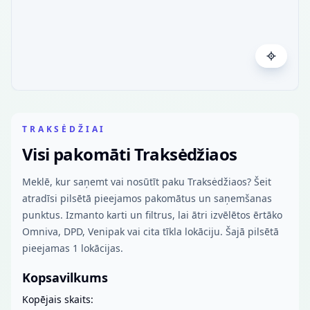
TRAKSĖDŽIAI
Visi pakomāti Traksėdžiaos
Meklē, kur saņemt vai nosūtīt paku Traksėdžiaos? Šeit
atradīsi pilsētā pieejamos pakomātus un saņemšanas
punktus. Izmanto karti un filtrus, lai ātri izvēlētos ērtāko
Omniva, DPD, Venipak vai cita tīkla lokāciju. Šajā pilsētā
pieejamas 1 lokācijas.
Kopsavilkums
Kopējais skaits: