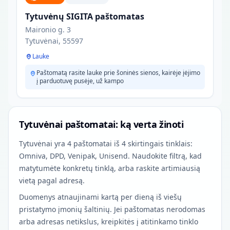
Tytuvėnų SIGITA paštomatas
Maironio g. 3
Tytuvėnai, 55597
Lauke
Paštomatą rasite lauke prie šoninės sienos, kairėje įėjimo
į parduotuvę pusėje, už kampo
Tytuvėnai paštomatai: ką verta žinoti
Tytuvėnai yra 4 paštomatai iš 4 skirtingais tinklais:
Omniva, DPD, Venipak, Unisend. Naudokite filtrą, kad
matytumėte konkretų tinklą, arba raskite artimiausią
vietą pagal adresą.
Duomenys atnaujinami kartą per dieną iš viešų
pristatymo įmonių šaltinių. Jei paštomatas nerodomas
arba adresas netikslus, kreipkitės į atitinkamo tinklo