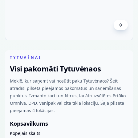
TYTUVĖNAI
Visi pakomāti Tytuvėnaos
Meklē, kur saņemt vai nosūtīt paku Tytuvėnaos? Šeit
atradīsi pilsētā pieejamos pakomātus un saņemšanas
punktus. Izmanto karti un filtrus, lai ātri izvēlētos ērtāko
Omniva, DPD, Venipak vai cita tīkla lokāciju. Šajā pilsētā
pieejamas 4 lokācijas.
Kopsavilkums
Kopējais skaits: