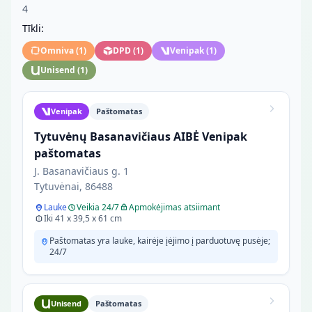
4
Tīkli:
Omniva
(
1
)
DPD
(
1
)
Venipak
(
1
)
Unisend
(
1
)
Venipak
Paštomatas
Tytuvėnų Basanavičiaus AIBĖ Venipak
paštomatas
J. Basanavičiaus g. 1
Tytuvėnai, 86488
Lauke
Veikia 24/7
Apmokėjimas atsiimant
Iki 41 x 39,5 x 61 cm
Paštomatas yra lauke, kairėje įėjimo į parduotuvę pusėje;
24/7
Unisend
Paštomatas