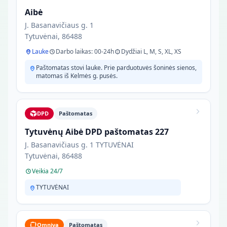
Aibė
J. Basanavičiaus g. 1
Tytuvėnai, 86488
Lauke
Darbo laikas: 00-24h
Dydžiai L, M, S, XL, XS
Paštomatas stovi lauke. Prie parduotuvės šoninės sienos,
matomas iš Kelmės g. pusės.
DPD
Paštomatas
Tytuvėnų Aibė DPD paštomatas 227
J. Basanavičiaus g. 1 TYTUVĖNAI
Tytuvėnai, 86488
Veikia 24/7
TYTUVĖNAI
Omniva
Paštomatas