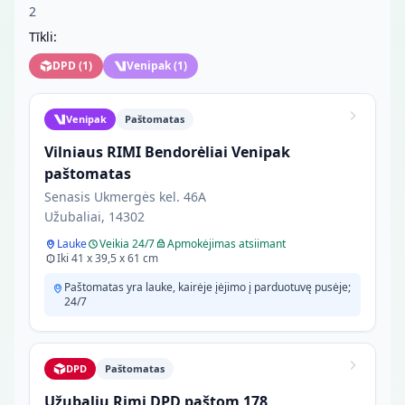
2
Tīkli:
DPD
(
1
)
Venipak
(
1
)
Venipak
Paštomatas
Vilniaus RIMI Bendorėliai Venipak
paštomatas
Senasis Ukmergės kel. 46A
Užubaliai, 14302
Lauke
Veikia 24/7
Apmokėjimas atsiimant
Iki 41 x 39,5 x 61 cm
Paštomatas yra lauke, kairėje įėjimo į parduotuvę pusėje;
24/7
DPD
Paštomatas
Užubalių Rimi DPD paštom 178