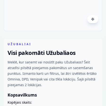
UŽUBALIAI
Visi pakomāti Užubaliaos
Meklē, kur saņemt vai nosūtīt paku Užubaliaos? Šeit
atradīsi pilsētā pieejamos pakomātus un saņemšanas
punktus. Izmanto karti un filtrus, lai ātri izvēlētos ērtāko
Omniva, DPD, Venipak vai cita tīkla lokāciju. Šajā pilsētā
pieejamas 2 lokācijas.
Kopsavilkums
Kopējais skaits: