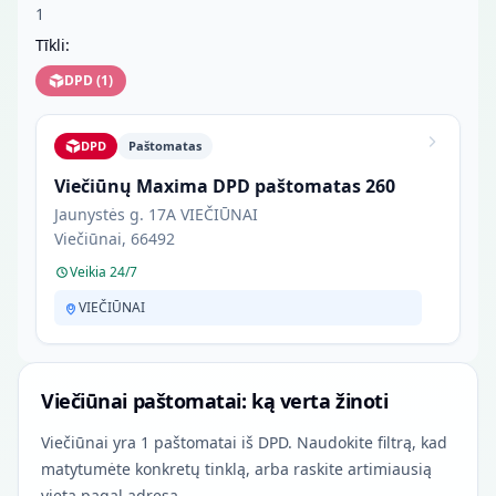
1
Tīkli:
DPD
(
1
)
DPD
Paštomatas
Viečiūnų Maxima DPD paštomatas 260
Jaunystės g. 17A VIEČIŪNAI
Viečiūnai, 66492
Veikia 24/7
VIEČIŪNAI
Viečiūnai paštomatai: ką verta žinoti
Viečiūnai yra 1 paštomatai iš DPD. Naudokite filtrą, kad
matytumėte konkretų tinklą, arba raskite artimiausią
vietą pagal adresą.