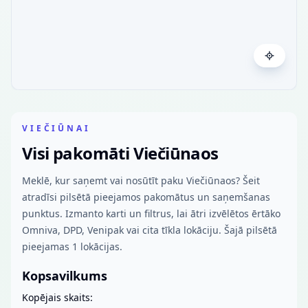
VIEČIŪNAI
Visi pakomāti Viečiūnaos
Meklē, kur saņemt vai nosūtīt paku Viečiūnaos? Šeit
atradīsi pilsētā pieejamos pakomātus un saņemšanas
punktus. Izmanto karti un filtrus, lai ātri izvēlētos ērtāko
Omniva, DPD, Venipak vai cita tīkla lokāciju. Šajā pilsētā
pieejamas 1 lokācijas.
Kopsavilkums
Kopējais skaits: