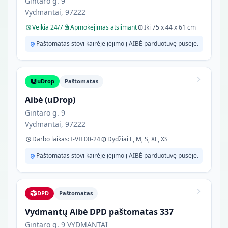
Gintaro g. 9
Vydmantai, 97222
Veikia 24/7
Apmokėjimas atsiimant
Iki 75 x 44 x 61 cm
Paštomatas stovi kairėje įėjimo į AIBĖ parduotuvę pusėje.
uDrop
Paštomatas
Aibė (uDrop)
Gintaro g. 9
Vydmantai, 97222
Darbo laikas: I-VII 00-24
Dydžiai L, M, S, XL, XS
Paštomatas stovi kairėje įėjimo į AIBĖ parduotuvę pusėje.
DPD
Paštomatas
Vydmantų Aibė DPD paštomatas 337
Gintaro g. 9 VYDMANTAI