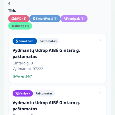
4
Tīkli:
DPD
(
1
)
SmartPosti
(
1
)
Venipak
(
1
)
uDrop
(
1
)
SmartPosti
Paštomatas
Vydmantų Udrop AIBĖ Gintaro g.
paštomatas
Gintaro g. 9
Vydmantai, 97222
Veikia 24/7
Venipak
Paštomatas
Vydmantų Udrop AIBĖ Gintaro g.
paštomatas