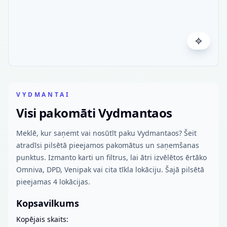
VYDMANTAI
Visi pakomāti Vydmantaos
Meklē, kur saņemt vai nosūtīt paku Vydmantaos? Šeit
atradīsi pilsētā pieejamos pakomātus un saņemšanas
punktus. Izmanto karti un filtrus, lai ātri izvēlētos ērtāko
Omniva, DPD, Venipak vai cita tīkla lokāciju. Šajā pilsētā
pieejamas 4 lokācijas.
Kopsavilkums
Kopējais skaits: