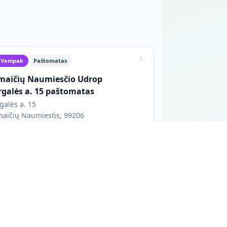
Venipak
Paštomatas
maičių Naumiesčio Udrop
rgalės a. 15 paštomatas
galės a. 15
aičių Naumiestis, 99206
eikia 24/7
Apmokėjimas atsiimant
ki 75 x 44 x 61 cm
Paštomatas stovi dešinėje įėjimo į etnokultūros
centrą pusėje, už kampo.