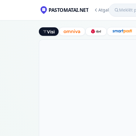
Meklēt pako
PASTOMATAI.NET
Atgal
Visi
Omniva
DPD
Smart