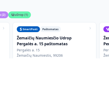
k
(
2
)
uDrop
(
1
)
SmartPosti
Paštomatas
Žemaičių Naumiesčio Udrop
Že
Pergalės a. 15 paštomatas
Pe
Pergalės a. 15
Per
Žemaičių Naumiestis, 99206
Žem
Veikia 24/7
V
I