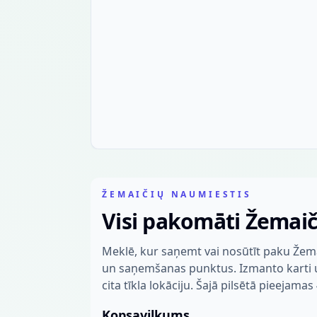
ŽEMAIČIŲ NAUMIESTIS
Visi pakomāti Žemai
Meklē, kur saņemt vai nosūtīt paku Žema
un saņemšanas punktus. Izmanto karti un 
cita tīkla lokāciju. Šajā pilsētā pieejamas 
Kopsavilkums