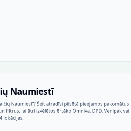
čių Naumiestī
ičių Naumiestī? Šeit atradīsi pilsētā pieejamos pakomātus
filtrus, lai ātri izvēlētos ērtāko Omniva, DPD, Venipak vai
4 lokācijas.