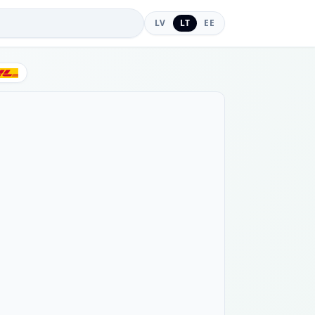
LV
LT
EE
DHL