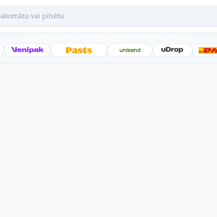
mātu vai pilsētu
Posti
Venipak
Latvijas Pasts
Unisend
uDrop