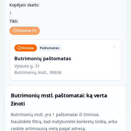
Kopējais skaits:
1
Tīkli:
Omniva
(
1
)
Omniva
Paštomatas
Butrimonių paštomatas
Vytauto g. 31
Butrimonių mstl., 99636
Butrimonių mstl. paštomatai: ką verta
žinoti
Butrimonių mstl. yra 1 paštomatai iš Omniva.
Naudokite filtrą, kad matytumėte konkretų tinklą, arba
raskite artimiausią vietą pagal adresą.