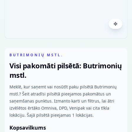
BUTRIMONIŲ MSTL.
Visi pakomāti pilsētā: Butrimonių
mstl.
Meklē, kur saņemt vai nosūtīt paku pilsētā Butrimonių
mstl.? Šeit atradīsi pilsētā pieejamos pakomātus un
saņemšanas punktus. Izmanto karti un filtrus, lai ātri
izvēlētos ērtāko Omniva, DPD, Venipak vai cita tīkla
lokāciju. Šajā pilsētā pieejamas 1 lokācijas.
Kopsavilkums