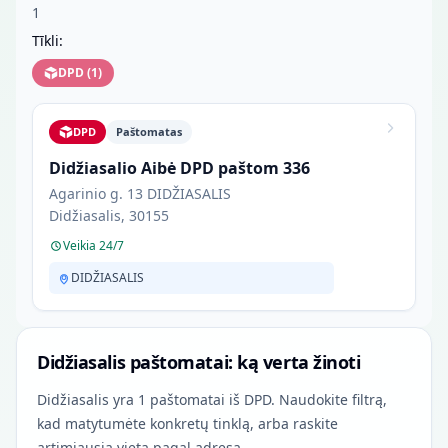
1
Tīkli:
DPD
(
1
)
DPD
Paštomatas
Didžiasalio Aibė DPD paštom 336
Agarinio g. 13 DIDŽIASALIS
Didžiasalis, 30155
Veikia 24/7
DIDŽIASALIS
Didžiasalis paštomatai: ką verta žinoti
Didžiasalis yra 1 paštomatai iš DPD. Naudokite filtrą,
kad matytumėte konkretų tinklą, arba raskite
artimiausią vietą pagal adresą.