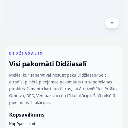
DIDŽIASALIS
Visi pakomāti Didžiasalī
Meklē, kur saņemt vai nosūtīt paku Didžiasalī? Šeit
atradīsi pilsētā pieejamos pakomātus un saņemšanas
punktus. Izmanto karti un filtrus, lai ātri izvēlētos ērtāko
Omniva, DPD, Venipak vai cita tīkla lokāciju. Šajā pilsētā
pieejamas 1 lokācijas.
Kopsavilkums
Kopējais skaits: