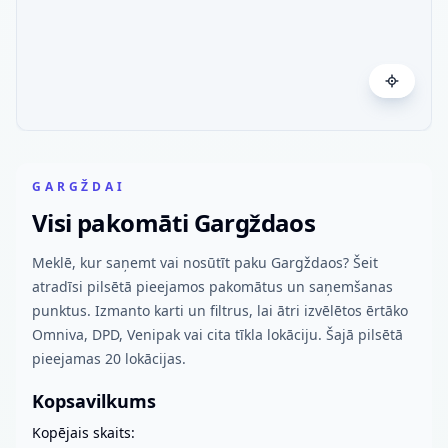
GARGŽDAI
Visi pakomāti Gargždaos
Meklē, kur saņemt vai nosūtīt paku Gargždaos? Šeit
atradīsi pilsētā pieejamos pakomātus un saņemšanas
punktus. Izmanto karti un filtrus, lai ātri izvēlētos ērtāko
Omniva, DPD, Venipak vai cita tīkla lokāciju. Šajā pilsētā
pieejamas 20 lokācijas.
Kopsavilkums
Kopējais skaits: