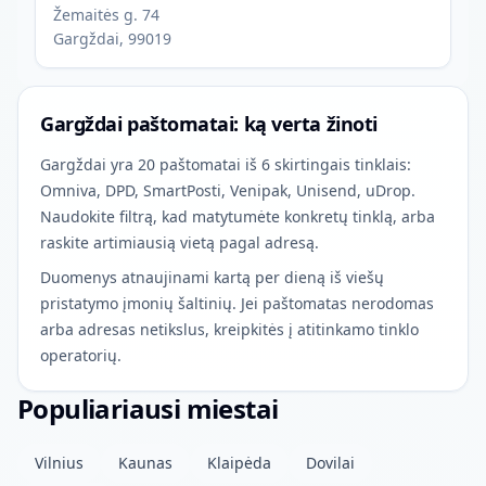
Žemaitės g. 74
Gargždai, 99019
Gargždai paštomatai: ką verta žinoti
Gargždai yra 20 paštomatai iš 6 skirtingais tinklais:
Omniva, DPD, SmartPosti, Venipak, Unisend, uDrop.
Naudokite filtrą, kad matytumėte konkretų tinklą, arba
raskite artimiausią vietą pagal adresą.
Duomenys atnaujinami kartą per dieną iš viešų
pristatymo įmonių šaltinių. Jei paštomatas nerodomas
arba adresas netikslus, kreipkitės į atitinkamo tinklo
operatorių.
Populiariausi miestai
Vilnius
Kaunas
Klaipėda
Dovilai