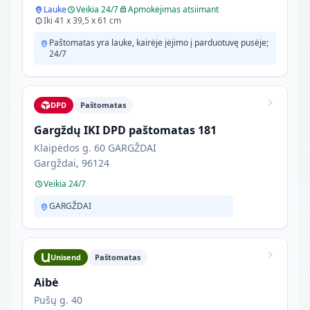
Lauke
Veikia 24/7
Apmokėjimas atsiimant
Iki 41 x 39,5 x 61 cm
Paštomatas yra lauke, kairėje įėjimo į parduotuvę pusėje;
24/7
DPD
Paštomatas
Gargždų IKI DPD paštomatas 181
Klaipėdos g. 60 GARGŽDAI
Gargždai, 96124
Veikia 24/7
GARGŽDAI
Unisend
Paštomatas
Aibė
Pušų g. 40