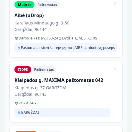
uDrop
Paštomatas
Aibė (uDrop)
Karaliaus Mindaugo g. 3-50
Gargždai, 96144
Darbo laikas: I-VII 00-24
Dydžiai L, M, S, XL, XS
Paštomatas stovi kairėje įėjimo į AIBĖ parduotuvę pusėje.
DPD
Paštomatas
Klaipėdos g. MAXIMA paštomatas 042
Klaipėdos g. 37 GARGŽDAI
Gargždai, 96143
Veikia 24/7
GARGŽDAI