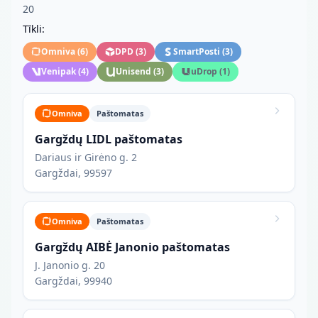
20
Tīkli:
Omniva
(
6
)
DPD
(
3
)
SmartPosti
(
3
)
Venipak
(
4
)
Unisend
(
3
)
uDrop
(
1
)
Omniva
Paštomatas
Gargždų LIDL paštomatas
Dariaus ir Girėno g. 2
Gargždai, 99597
Omniva
Paštomatas
Gargždų AIBĖ Janonio paštomatas
J. Janonio g. 20
Gargždai, 99940