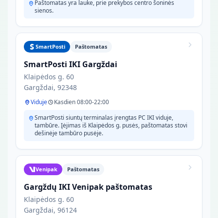
Paštomatas yra lauke, prie prekybos centro šoninės
sienos.
SmartPosti
Paštomatas
SmartPosti IKI Gargždai
Klaipėdos g. 60
Gargždai, 92348
Viduje
Kasdien 08:00-22:00
SmartPosti siuntų terminalas įrengtas PC IKI viduje,
tambūre. Įėjimas iš Klaipėdos g. pusės, paštomatas stovi
dešinėje tambūro pusėje.
Venipak
Paštomatas
Gargždų IKI Venipak paštomatas
Klaipėdos g. 60
Gargždai, 96124