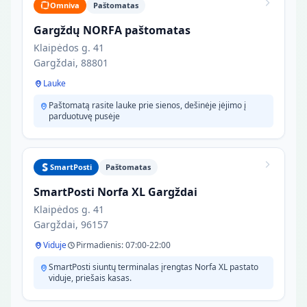
Omniva
Paštomatas
Gargždų NORFA paštomatas
Klaipėdos g. 41
Gargždai, 88801
Lauke
Paštomatą rasite lauke prie sienos, dešinėje įėjimo į
parduotuvę pusėje
SmartPosti
Paštomatas
SmartPosti Norfa XL Gargždai
Klaipėdos g. 41
Gargždai, 96157
Viduje
Pirmadienis: 07:00-22:00
SmartPosti siuntų terminalas įrengtas Norfa XL pastato
viduje, priešais kasas.