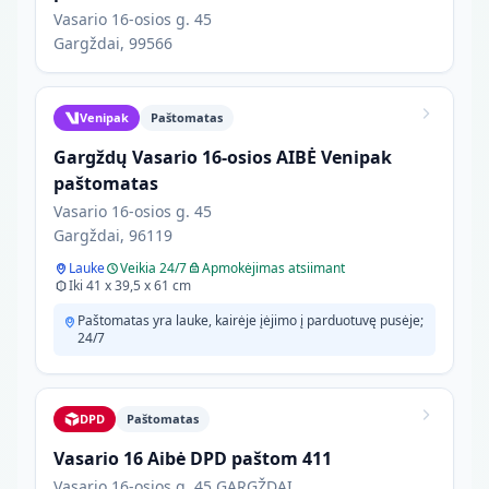
Vasario 16-osios g. 45
Gargždai, 99566
Venipak
Paštomatas
Gargždų Vasario 16-osios AIBĖ Venipak
paštomatas
Vasario 16-osios g. 45
Gargždai, 96119
Lauke
Veikia 24/7
Apmokėjimas atsiimant
Iki 41 x 39,5 x 61 cm
Paštomatas yra lauke, kairėje įėjimo į parduotuvę pusėje;
24/7
DPD
Paštomatas
Vasario 16 Aibė DPD paštom 411
Vasario 16-osios g. 45 GARGŽDAI