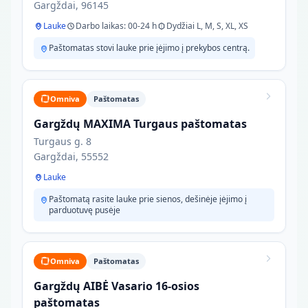
Gargždai, 96145
Lauke
Darbo laikas: 00-24 h
Dydžiai L, M, S, XL, XS
Paštomatas stovi lauke prie įėjimo į prekybos centrą.
Omniva
Paštomatas
Gargždų MAXIMA Turgaus paštomatas
Turgaus g. 8
Gargždai, 55552
Lauke
Paštomatą rasite lauke prie sienos, dešinėje įėjimo į
parduotuvę pusėje
Omniva
Paštomatas
Gargždų AIBĖ Vasario 16-osios
paštomatas