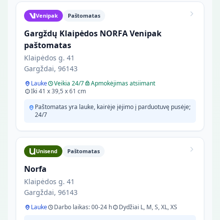
Venipak
Paštomatas
Gargždų Klaipėdos NORFA Venipak
paštomatas
Klaipėdos g. 41
Gargždai, 96143
Lauke
Veikia 24/7
Apmokėjimas atsiimant
Iki 41 x 39,5 x 61 cm
Paštomatas yra lauke, kairėje įėjimo į parduotuvę pusėje;
24/7
Unisend
Paštomatas
Norfa
Klaipėdos g. 41
Gargždai, 96143
Lauke
Darbo laikas: 00-24 h
Dydžiai L, M, S, XL, XS