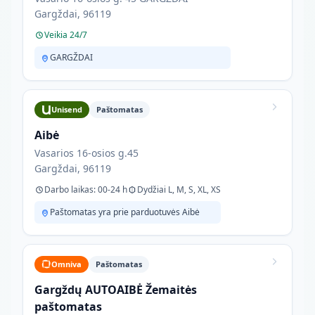
Gargždai, 96119
Veikia 24/7
GARGŽDAI
Unisend
Paštomatas
Aibė
Vasarios 16-osios g.45
Gargždai, 96119
Darbo laikas: 00-24 h
Dydžiai L, M, S, XL, XS
Paštomatas yra prie parduotuvės Aibė
Omniva
Paštomatas
Gargždų AUTOAIBĖ Žemaitės
paštomatas