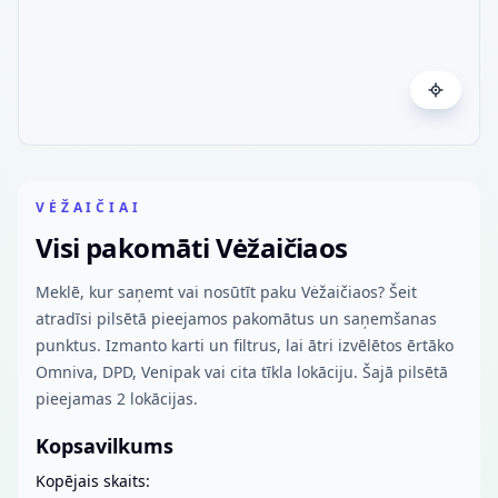
VĖŽAIČIAI
Visi pakomāti Vėžaičiaos
Meklē, kur saņemt vai nosūtīt paku Vėžaičiaos? Šeit
atradīsi pilsētā pieejamos pakomātus un saņemšanas
punktus. Izmanto karti un filtrus, lai ātri izvēlētos ērtāko
Omniva, DPD, Venipak vai cita tīkla lokāciju. Šajā pilsētā
pieejamas 2 lokācijas.
Kopsavilkums
Kopējais skaits: