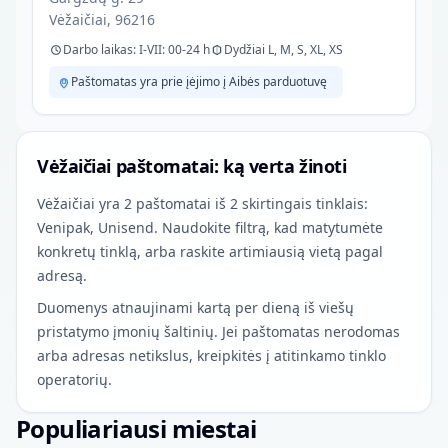
Vėžaičiai, 96216
Darbo laikas: I-VII: 00-24 h
Dydžiai L, M, S, XL, XS
Paštomatas yra prie įėjimo į Aibės parduotuvę
Vėžaičiai paštomatai: ką verta žinoti
Vėžaičiai yra 2 paštomatai iš 2 skirtingais tinklais:
Venipak, Unisend. Naudokite filtrą, kad matytumėte
konkretų tinklą, arba raskite artimiausią vietą pagal
adresą.
Duomenys atnaujinami kartą per dieną iš viešų
pristatymo įmonių šaltinių. Jei paštomatas nerodomas
arba adresas netikslus, kreipkitės į atitinkamo tinklo
operatorių.
Populiariausi miestai