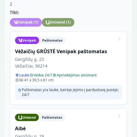
2
Tīkli:
Venipak
(
1
)
Unisend
(
1
)
Venipak
Paštomatas
Vėžaičių GRŪSTĖ Venipak paštomatas
Gargždų g. 23
Vėžaičiai, 96214
Lauke
Veikia 24/7
Apmokėjimas atsiimant
Iki 41 x 39,5 x 61 cm
Paštomatas yra lauke, kairėje įėjimo į parduotuvę pusėje;
24/7
Unisend
Paštomatas
Aibė
Gargždų g. 29