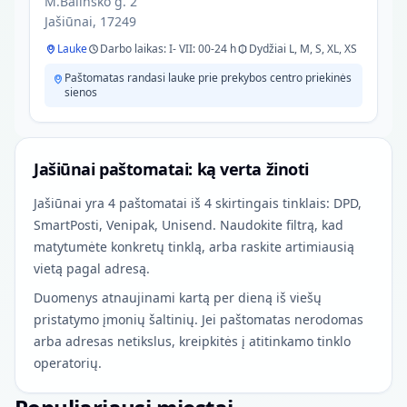
M.Balinsko g. 2
Jašiūnai, 17249
Lauke
Darbo laikas: I- VII: 00-24 h
Dydžiai L, M, S, XL, XS
Paštomatas randasi lauke prie prekybos centro priekinės
sienos
Jašiūnai paštomatai: ką verta žinoti
Jašiūnai yra 4 paštomatai iš 4 skirtingais tinklais: DPD,
SmartPosti, Venipak, Unisend. Naudokite filtrą, kad
matytumėte konkretų tinklą, arba raskite artimiausią
vietą pagal adresą.
Duomenys atnaujinami kartą per dieną iš viešų
pristatymo įmonių šaltinių. Jei paštomatas nerodomas
arba adresas netikslus, kreipkitės į atitinkamo tinklo
operatorių.