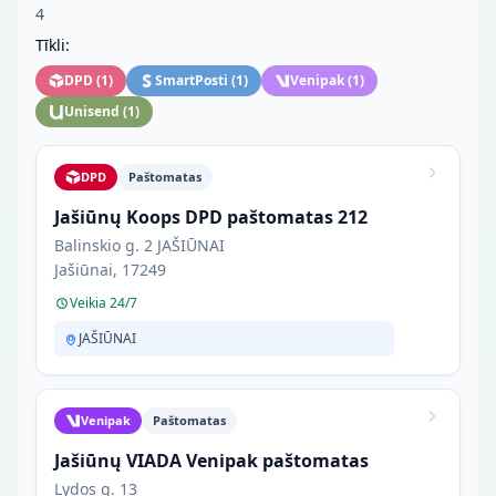
4
Tīkli:
DPD
(
1
)
SmartPosti
(
1
)
Venipak
(
1
)
Unisend
(
1
)
DPD
Paštomatas
Jašiūnų Koops DPD paštomatas 212
Balinskio g. 2 JAŠIŪNAI
Jašiūnai, 17249
Veikia 24/7
JAŠIŪNAI
Venipak
Paštomatas
Jašiūnų VIADA Venipak paštomatas
Lydos g. 13