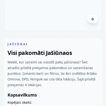
JAŠIŪNAI
Visi pakomāti Jašiūnaos
Meklē, kur saņemt vai nosūtīt paku Jašiūnaos? Šeit
atradīsi pilsētā pieejamos pakomātus un saņemšanas
punktus. Izmanto karti un filtrus, lai ātri izvēlētos ērtāko
Omniva, DPD, Venipak vai cita tīkla lokāciju. Šajā pilsētā
pieejamas 4 lokācijas.
Kopsavilkums
Kopējais skaits: