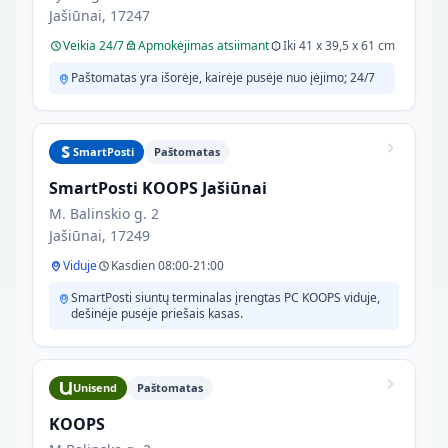
Jašiūnai, 17247
Veikia 24/7
Apmokėjimas atsiimant
Iki 41 x 39,5 x 61 cm
Paštomatas yra išorėje, kairėje pusėje nuo įėjimo; 24/7
SmartPosti
Paštomatas
SmartPosti KOOPS Jašiūnai
M. Balinskio g. 2
Jašiūnai, 17249
Viduje
Kasdien 08:00-21:00
SmartPosti siuntų terminalas įrengtas PC KOOPS viduje,
dešinėje pusėje priešais kasas.
Unisend
Paštomatas
KOOPS