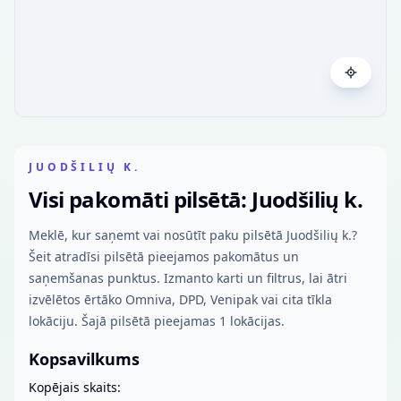
JUODŠILIŲ K.
Visi pakomāti pilsētā: Juodšilių k.
Meklē, kur saņemt vai nosūtīt paku pilsētā Juodšilių k.?
Šeit atradīsi pilsētā pieejamos pakomātus un
saņemšanas punktus. Izmanto karti un filtrus, lai ātri
izvēlētos ērtāko Omniva, DPD, Venipak vai cita tīkla
lokāciju. Šajā pilsētā pieejamas 1 lokācijas.
Kopsavilkums
Kopējais skaits: