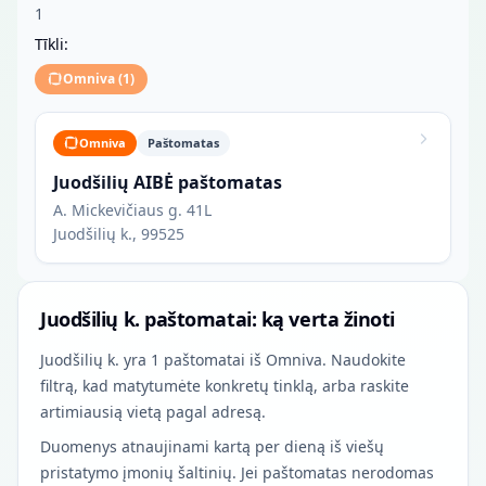
1
Tīkli:
Omniva
(
1
)
Omniva
Paštomatas
Juodšilių AIBĖ paštomatas
A. Mickevičiaus g. 41L
Juodšilių k., 99525
Juodšilių k. paštomatai: ką verta žinoti
Juodšilių k. yra 1 paštomatai iš Omniva. Naudokite
filtrą, kad matytumėte konkretų tinklą, arba raskite
artimiausią vietą pagal adresą.
Duomenys atnaujinami kartą per dieną iš viešų
pristatymo įmonių šaltinių. Jei paštomatas nerodomas