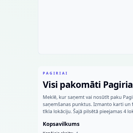
PAGIRIAI
Visi pakomāti Pagiri
Meklē, kur saņemt vai nosūtīt paku Pagi
saņemšanas punktus. Izmanto karti un fil
tīkla lokāciju. Šajā pilsētā pieejamas 4 lo
Kopsavilkums