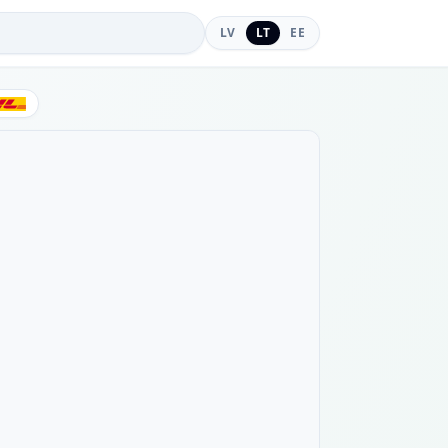
LV
LT
EE
DHL