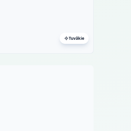
Tuvākie
a