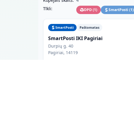
Kopējais skaits:
4
Tīkli:
DPD
(
1
)
SmartPosti
(
1
)
SmartPosti
Paštomatas
SmartPosti IKI Pagiriai
Durpių g. 40
Pagiriai, 14119
Viduje
Kasdien 08:00-22:00
SmartPosti siuntu terminalas irengtas PC IKI
pastato viduje, iejus dešineje puseje.
DPD
Paštomatas
Pagirių IKI DPD paštomatas 146
Durpių g. 40 PAGIRIAI
Pagiriai, 14118