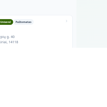
Unisend
Paštomatas
pių g. 40
iriai, 14118
auke
Darbo laikas: 00-24 h
ydžiai L, M, S, XL, XS
Paštomatas stovi lauke, prie įėjimo į prekybos
centrą.