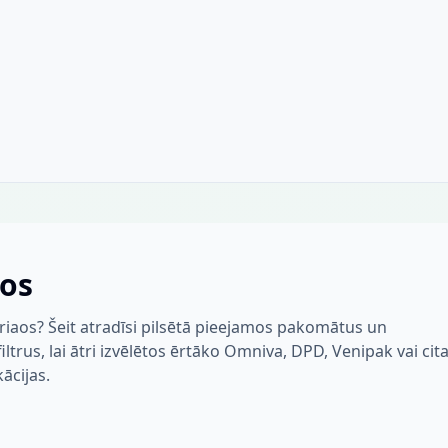
aos
riaos? Šeit atradīsi pilsētā pieejamos pakomātus un
trus, lai ātri izvēlētos ērtāko Omniva, DPD, Venipak vai cit
kācijas.