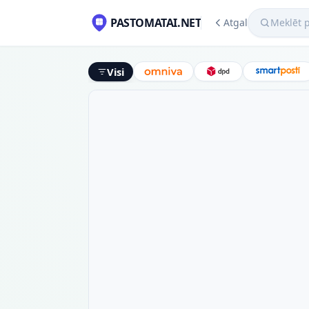
Meklēt pako
PASTOMATAI.NET
Atgal
Visi
Omniva
DPD
Smart