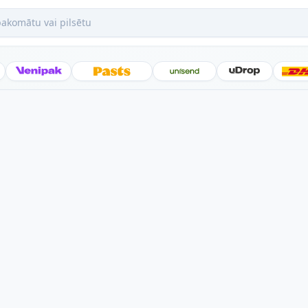
mātu vai pilsētu
Posti
Venipak
Latvijas Pasts
Unisend
uDrop