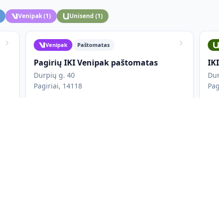
Venipak
(
1
)
Unisend
(
1
)
Venipak
Paštomatas
Pagirių IKI Venipak paštomatas
IKI
Durpių g. 40
Dur
Pagiriai, 14118
Pag
Veikia 24/7
Apmokėjimas atsiimant
L
Iki 41 x 39,5 x 61 cm
D
Paštomatas yra išorėje, kairėje pusėje nuo įėjimo;
24/7