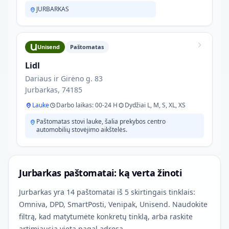
JURBARKAS
Unisend
Paštomatas
Lidl
Dariaus ir Girėno g. 83
Jurbarkas, 74185
Lauke
Darbo laikas: 00-24 H
Dydžiai L, M, S, XL, XS
Paštomatas stovi lauke, šalia prekybos centro
automobilių stovėjimo aikštelės.
Jurbarkas paštomatai: ką verta žinoti
Jurbarkas yra 14 paštomatai iš 5 skirtingais tinklais:
Omniva, DPD, SmartPosti, Venipak, Unisend. Naudokite
filtrą, kad matytumėte konkretų tinklą, arba raskite
artimiausią vietą pagal adresą.