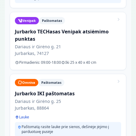
Venipak
Paštomatas
Jurbarko TECHasas Venipak atsiėmimo
punktas
Dariaus ir Girėno g. 21
Jurbarkas, 74127
Pirmadienis: 09:00-18:00
Iki 25 x 40 x 40 cm
Omniva
Paštomatas
Jurbarko IKI paštomatas
Dariaus ir Girėno g. 25
Jurbarkas, 88864
Lauke
Paštomatą rasite lauke prie sienos, dešinėje įėjimo į
parduotuvę pusėje