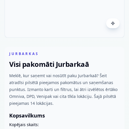
JURBARKAS
Visi pakomāti Jurbarkaā
Meklē, kur saņemt vai nosūtīt paku Jurbarkaā? Šeit
atradīsi pilsētā pieejamos pakomātus un saņemšanas
punktus. Izmanto karti un filtrus, lai ātri izvēlētos ērtāko
Omniva, DPD, Venipak vai cita tīkla lokāciju. Šajā pilsētā
pieejamas 14 lokācijas.
Kopsavilkums
Kopējais skaits: