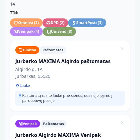
14
Tīkli:
Omniva
(
2
)
DPD
(
2
)
SmartPosti
(
3
)
Venipak
(
4
)
Unisend
(
3
)
Omniva
Paštomatas
Jurbarko MAXIMA Algirdo paštomatas
Algirdo g. 1A
Jurbarkas, 55526
Lauke
Paštomatą rasite lauke prie sienos, dešinėje įėjimo į
parduotuvę pusėje
Venipak
Paštomatas
Jurbarko Algirdo MAXIMA Venipak