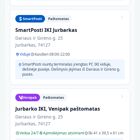
SmartPosti
Paštomatas
SmartPosti IKI Jurbarkas
Dariaus ir Girėno g. 25
Jurbarkas, 74127
Viduje
Kasdien 08:00-22:00
SmartPosti siuntų terminalas įrengtas PC IKI viduje,
dešinėje pusėje. Dešinysis įėjimas iš Dariaus ir Girėno g.
pusės.
Venipak
Paštomatas
Jurbarko IKI, Venipak paštomatas
Dariaus ir Girėno g. 25
Jurbarkas, 74127
Veikia 24/7
Apmokėjimas atsiimant
Iki 41 x 39,5 x 61 cm