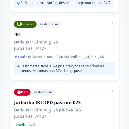
Paštomatas yra išorėje, dešinėje pusėje nuo įėjimo; 24/7
Unisend
Paštomatas
IKI
Dariaus ir Girėno g. 25
Jurbarkas, 74127
Lauke
Darbo laikas: 00-24 h
Dydžiai L, M, S, XL, XS
Paštomatas stovi lauke prie prekybos centro šoninės
sienos. Matomas nuo P.Cvirkos g. pusės
DPD
Paštomatas
Jurbarko IKI DPD paštom 023
Dariaus ir Girėno g. 25 JURBARKAS
Jurbarkas, 74127
Veikia 24/7