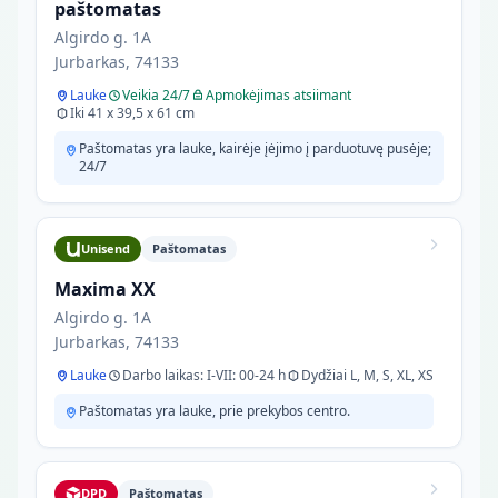
paštomatas
Algirdo g. 1A
Jurbarkas, 74133
Lauke
Veikia 24/7
Apmokėjimas atsiimant
Iki 41 x 39,5 x 61 cm
Paštomatas yra lauke, kairėje įėjimo į parduotuvę pusėje;
24/7
Unisend
Paštomatas
Maxima XX
Algirdo g. 1A
Jurbarkas, 74133
Lauke
Darbo laikas: I-VII: 00-24 h
Dydžiai L, M, S, XL, XS
Paštomatas yra lauke, prie prekybos centro.
DPD
Paštomatas