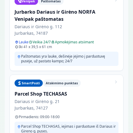
Venipak
Paštomatas
Jurbarko Dariaus ir Girėno NORFA
Venipak paštomatas
Dariaus ir Girėno g. 112
Jurbarkas, 74187
Lauke
Veikia 24/7
Apmokėjimas atsiimant
Iki 41 x 39,5 x 61 cm
Paštomatas yra lauke, dešinėje įėjimo į parduotuvę
pusėje, už pastato kampo; 24/7
SmartPosti
Atsiėmimo punktas
Parcel Shop TECHASAS
Dariaus ir Girėno g. 21
Jurbarkas, 74127
Pirmadienis: 09:00-18:00
Parcel Shop TECHASAS, iejimas i parduotuve iš Dariaus ir
Gireno g. puses.