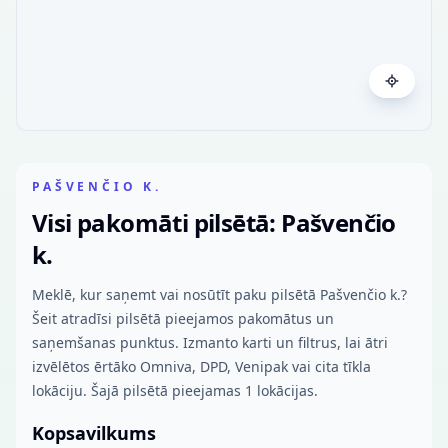
PAŠVENČIO K.
Visi pakomāti pilsētā: Pašvenčio
k.
Meklē, kur saņemt vai nosūtīt paku pilsētā Pašvenčio k.?
Šeit atradīsi pilsētā pieejamos pakomātus un
saņemšanas punktus. Izmanto karti un filtrus, lai ātri
izvēlētos ērtāko Omniva, DPD, Venipak vai cita tīkla
lokāciju. Šajā pilsētā pieejamas 1 lokācijas.
Kopsavilkums